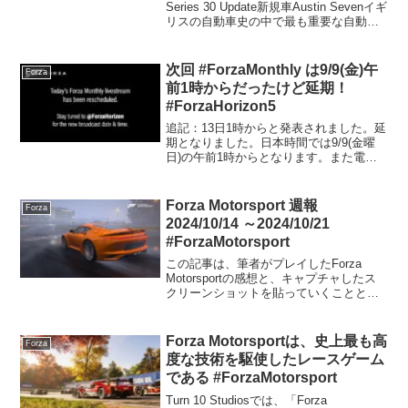
Series 30 Update新規車Austin Sevenイギ
リスの自動車史の中で最も重要な自動車
の一つと考えられているセブンは、フォ
ード・モデルTがアメリカで行...
次回 #ForzaMonthly は9/9(金)午
Forza
前1時からだったけど延期！
#ForzaHorizon5
追記：13日1時からと発表されました。延
期となりました。日本時間では9/9(金曜
日)の午前1時からとなります。また電気
自動車か。
Forza Motorsport 週報
Forza
2024/10/14 ～2024/10/21
#ForzaMotorsport
この記事は、筆者がプレイしたForza
Motorsportの感想と、キャプチャしたス
クリーンショットを貼っていくことと、
コメント欄を開放することを目的にした
記事です。そういう点ではForza Horizon
5のForzathon記事と同...
Forza Motorsportは、史上最も高
Forza
度な技術を駆使したレースゲーム
である #ForzaMotorsport
Turn 10 Studiosでは、「Forza