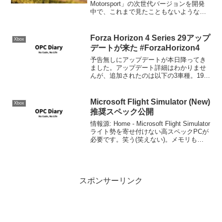
Motorsport」の次世代バージョンを開発
中で、これまで見たこともないようなレ
ースのスペクタクルに没頭できます。本
日、Xbox & Bethesda Games Showcase
で、私た...
Forza Horizon 4 Series 29アップ
Xbox
デートが来た #ForzaHorizon4
予告無しにアップデートが本日降ってき
ました。アップデート詳細はわかりませ
んが、追加されたのは以下の3車種。1995
BMW 850 CSi1987 Mercedes-Benz AMG
Hummer Coupé1990 Porsche Sin...
Microsoft Flight Simulator (New)
Xbox
推奨スペック公開
情報源: Home - Microsoft Flight Simulator
ライト勢を寄せ付けない高スペックPCが
必要です。笑う(笑えない)。メモリも
32GBがミニマムです。という事で、PC
で高解像度グラフィックを狙っている人
はおサイフのウ...
スポンサーリンク