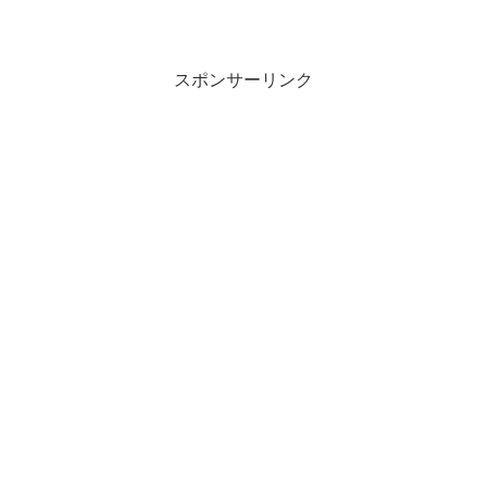
で間違いがあるかも！)Horizon Service
Check11/20のアップデートで予定されて
いる、主な不...
スポンサーリンク