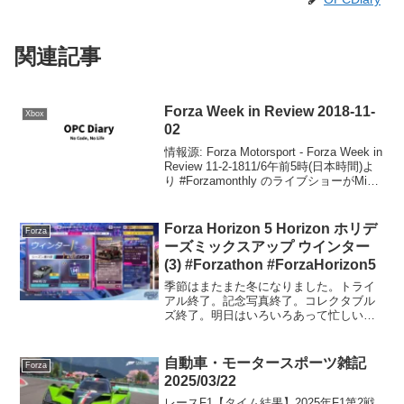
関連記事
Forza Week in Review 2018-11-
Xbox
02
情報源: Forza Motorsport - Forza Week in
Review 11-2-1811/6午前5時(日本時間)よ
り #Forzamonthly のライブショーがMixer
およびtwitchから中継されます。このショ
ーで...
Forza Horizon 5 Horizon ホリデ
Forza
ーズミックスアップ ウインター
(3) #Forzathon #ForzaHorizon5
季節はまたまた冬になりました。トライ
アル終了。記念写真終了。コレクタブル
ズ終了。明日はいろいろあって忙しいの
で、次回更新は土曜日予定。Weekly終
了。2022 BMW M5 CSゲット。EventLab
終了。ショーケースリミックス終了。P...
自動車・モータースポーツ雑記
Forza
2025/03/22
レースF1【タイム結果】2025年F1第2戦