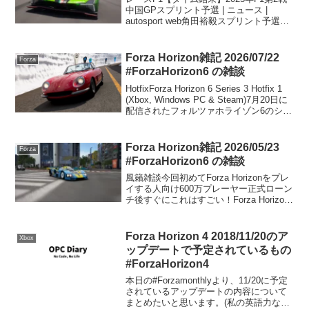
中国GPスプリント予選 | ニュース |
autosport web角田裕毅スプリント予選8
番手「満足の結果。トウをくれたアイザ
ックにも感謝」チームは2基目のPUを投
入 | ニュース | auto...
Forza Horizon雑記 2026/07/22
Forza
#ForzaHorizon6 の雑談
HotfixForza Horizon 6 Series 3 Hotfix 1
(Xbox, Windows PC & Steam)7月20日に
配信されたフォルツァホライゾン6のシリ
ーズ3ホットフィックス1に関する内容で
す。Xbox・Win...
Forza Horizon雑記 2026/05/23
Forza
#ForzaHorizon6 の雑談
風籟雑談今回初めてForza Horizonをプレ
イする人向け600万プレーヤー正式ローン
チ後すぐにこれはすごい！Forza Horizon
登場から5000日カーリストが更新公式の
カーリストが更新されています。ANNA
が運転していますANN...
Forza Horizon 4 2018/11/20のア
Xbox
ップデートで予定されているもの
#ForzaHorizon4
本日の#Forzamonthlyより、11/20に予定
されているアップデートの内容について
まとめたいと思います。(私の英語力なの