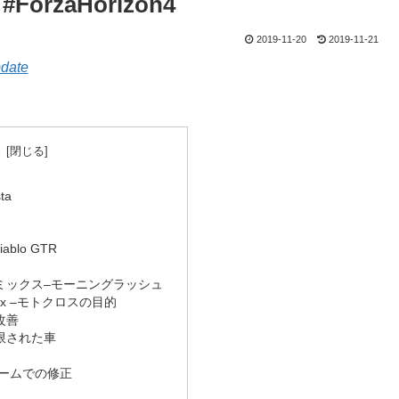
e #ForzaHorizon4
2019-11-20
2019-11-21
pdate
。
次
ta
iablo GTR
ミックス–モーニングラッシュ
Redux –モトクロスの目的
改善
限された車
ームでの修正