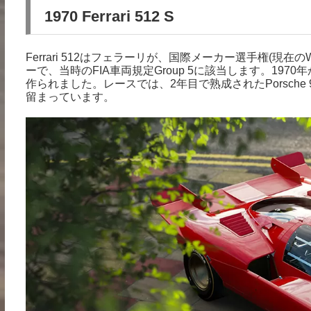
1970 Ferrari 512 S
Ferrari 512はフェラーリが、国際メーカー選手権(
ーで、当時のFIA車両規定Group 5に該当します。197
作られました。レースでは、2年目で熟成されたPorsche
留まっています。