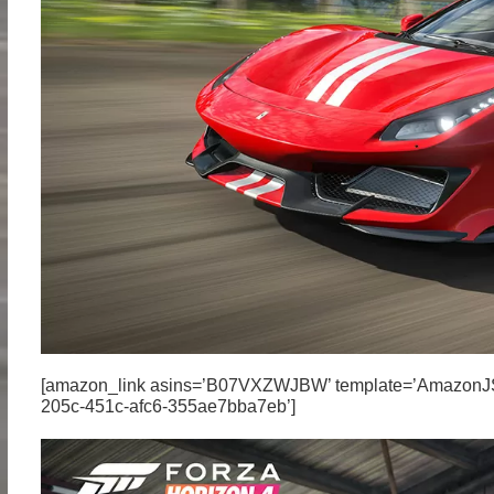
[amazon_link asins=’B07VXZWJBW’ template=’AmazonJS’ s
205c-451c-afc6-355ae7bba7eb’]