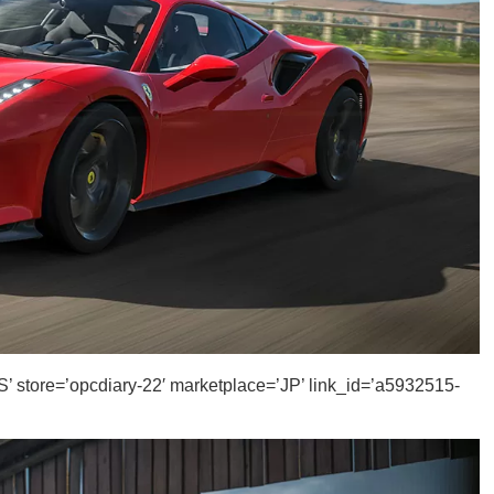
tore=’opcdiary-22′ marketplace=’JP’ link_id=’a5932515-