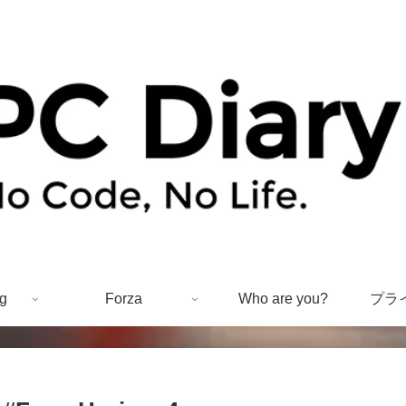
g
Forza
Who are you?
プラ