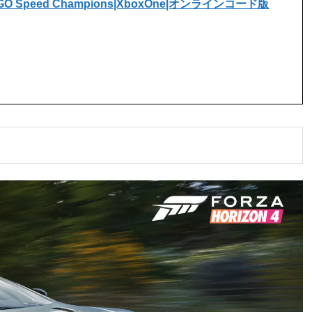
 LEGO Speed Champions|XboxOne|オンラインコード版