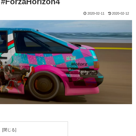
e #ForzaHorizon4
2020-02-11
2020-02-12
次