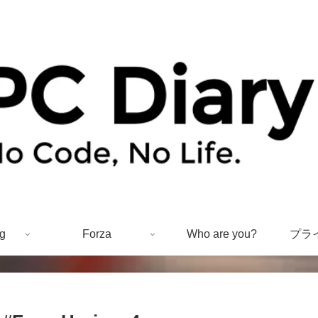
g
Forza
Who are you?
プラ