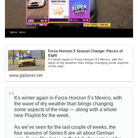
Forza Horizon 5 Season Change: Pieces of
Eight
It's winter again in Forza Horizon 5's Mexico, with the
wave of dry weather than brings changing some aspects
of the map...
www.gtplanet.net
It’s winter again in
Forza Horizon 5
’s Mexico, with
the wave of dry weather than brings changing
some aspects of the map — along with a whole
new Playlist for the week.
As we’ve seen for the last couple of weeks, the
four seasons of Series 8 are all about German