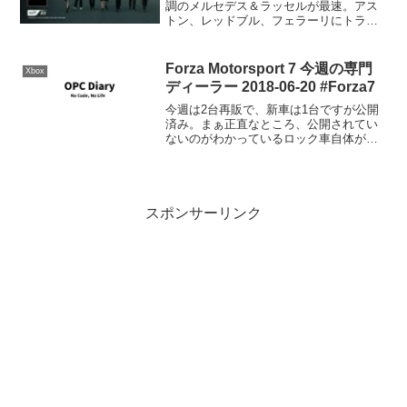
調のメルセデス＆ラッセルが最速。アス
トン、レッドブル、フェラーリにトラブ
ル／F1バーレーンテスト2回目初日 | ニュ
ース | autosport web【タイム結果】2026
年F1第2回バーレー...
Forza Motorsport 7 今週の専門
Xbox
ディーラー 2018-06-20 #Forza7
今週は2台再販で、新車は1台ですが公開
済み。まぁ正直なところ、公開されてい
ないのがわかっているロック車自体がだ
いぶ少なくなってきました。2010 Aston
Martin One-77再販です。2010 Ferrari 599
GTO再販。...
スポンサーリンク