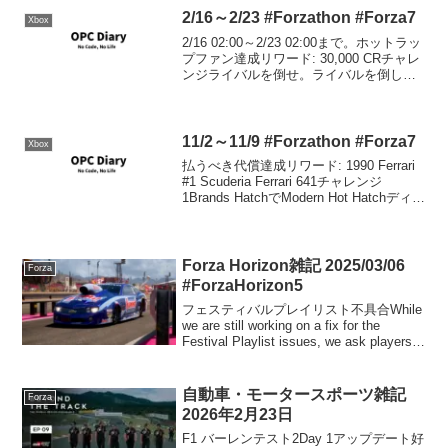
す。リワードは以下の通り。Shay (GT:...
2/16～2/23 #Forzathon #Forza7
Xbox
2/16 02:00～2/23 02:00まで。ホットラッ
プファン達成リワード: 30,000 CRチャレ
ンジライバルを倒せ。ライバルを倒して
クリア。クリア30,000 CRを受領。
11/2～11/9 #Forzathon #Forza7
Xbox
払うべき代償達成リワード: 1990 Ferrari
#1 Scuderia Ferrari 641チャレンジ
1Brands HatchでModern Hot Hatchディビ
ジョンのクルマに乗り、4ラップを完走す
る。'18 Civic T...
Forza Horizon雑記 2025/03/06
Forza
#ForzaHorizon5
フェスティバルプレイリスト不具合While
we are still working on a fix for the
Festival Playlist issues, we ask players
to complete the Sea...
自動車・モータースポーツ雑記
Forza
2026年2月23日
F1 バーレンテスト2Day 1アップデート好