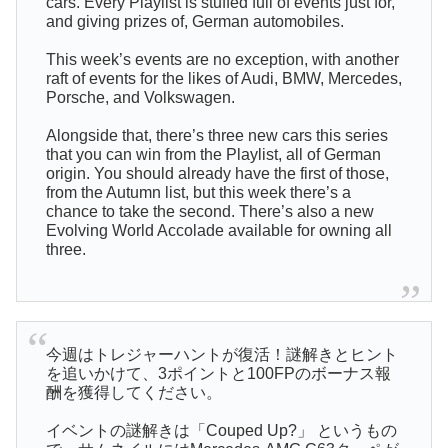
cars. Every Playlist is stuffed full of events just for,
and giving prizes of, German automobiles.
This week’s events are no exception, with another
raft of events for the likes of Audi, BMW, Mercedes,
Porsche, and Volkswagen.
Alongside that, there’s three new cars this series
that you can win from the Playlist, all of German
origin. You should already have the first of those,
from the Autumn list, but this week there’s a
chance to take the second. There’s also a new
Evolving World Accolade available for owning all
three.
今週はトレジャーハントが復活！謎解きとヒント
を追いかけて、3ポイントと100FPのボーナス報
酬を獲得してください。
イベントの謎解きは「Couped Up?」 というもの