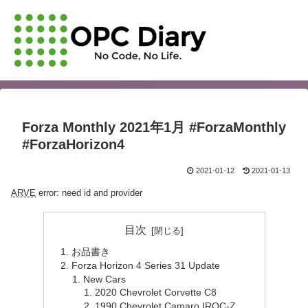
Forza Monthly 2021年1月 #ForzaMonthly
#ForzaHorizon4
2021-01-12
2021-01-13
ARVE
error: need id and provider
目次
お品書き
Forza Horizon 4 Series 31 Update
New Cars
2020 Chevrolet Corvette C8
1990 Chevrolet Camaro IROC-Z