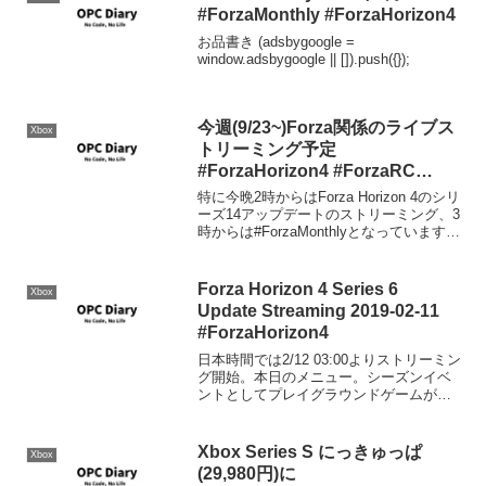
#ForzaMonthly #ForzaHorizon4
お品書き (adsbygoogle =
window.adsbygoogle || []).push({});
今週(9/23~)Forza関係のライブス
Xbox
トリーミング予定
#ForzaHorizon4 #ForzaRC
#Forza7
特に今晩2時からはForza Horizon 4のシリ
ーズ14アップデートのストリーミング、3
時からは#ForzaMonthlyとなっています。
その他はレギュラー予定。
Forza Horizon 4 Series 6
Xbox
Update Streaming 2019-02-11
#ForzaHorizon4
日本時間では2/12 03:00よりストリーミン
グ開始。本日のメニュー。シーズンイベ
ントとしてプレイグラウンドゲームが追
加される。変なリワードがつかなきゃ良
いけど。。。限定車がリワードになるっ
て言う事で、Rip Rod以上の苦行が待って
Xbox Series S にっきゅっぱ
Xbox
いそ...
(29,980円)に