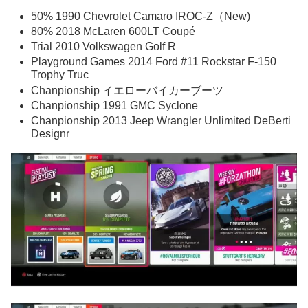
50% 1990 Chevrolet Camaro IROC-Z（New)
80% 2018 McLaren 600LT Coupé
Trial 2010 Volkswagen Golf R
Playground Games 2014 Ford #11 Rockstar F-150
Trophy Truc
Chanpionship イエローバイカーブーツ
Chanpionship 1991 GMC Syclone
Chanpionship 2013 Jeep Wrangler Unlimited DeBerti
Designr