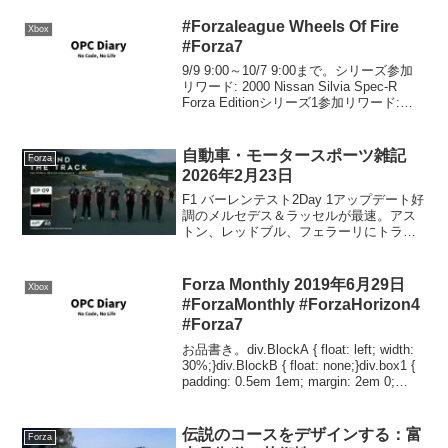
#Forzaleague Wheels Of Fire
Xbox
#Forza7
9/9 9:00～10/7 9:00まで。シリーズ参加
リワード: 2000 Nissan Silvia Spec-R
Forza Editionシリーズ1参加リワード:
2012 Nissan GT-R Black EditionGhost...
自動車・モータースポーツ雑記
Forza
2026年2月23日
F1 バーレンテスト2Day 1アップデート好
調のメルセデス＆ラッセルが最速。アス
トン、レッドブル、フェラーリにトラブ
ル／F1バーレーンテスト2回目初日 | ニュ
ース | autosport web【タイム結果】2026
年F1第2回バーレー...
Forza Monthly 2019年6月29日
Xbox
#ForzaMonthly #ForzaHorizon4
#Forza7
お品書き。div.BlockA { float: left; width:
30%;}div.BlockB { float: none;}div.box1 {
padding: 0.5em 1em; margin: 2em 0;
font-...
伝説のコースをデザインする：富
Forza