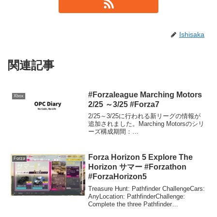
Ishisaka
関連記事
#Forzaleague Marching Motors
Xbox
2/25 ～3/25 #Forza7
2/25～3/25に行われる新リーグの情報が
追加されました。Marching Motorsのシリ
ーズ構成期間：
2018/02/25~2018/03/25(UTC)リーグ参加
リワード: 2012 MINI JCW GP Forza
Editi...
Forza Horizon 5 Explore The
Forza
Horizon サマー #Forzathon
#ForzaHorizon5
Treasure Hunt: Pathfinder ChallengeCars:
AnyLocation: PathfinderChallenge:
Complete the three Pathfinder
trailsReward: 3...