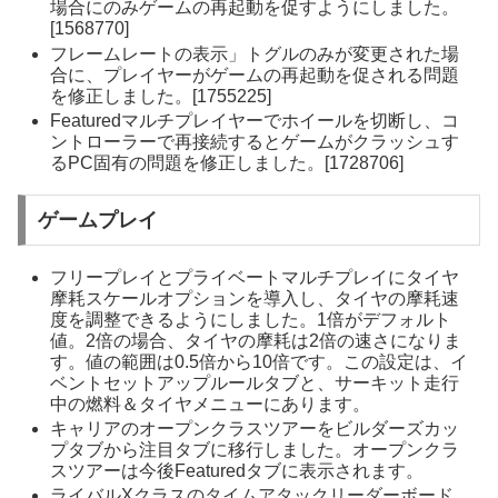
場合にのみゲームの再起動を促すようにしました。
[1568770]
フレームレートの表示」トグルのみが変更された場
合に、プレイヤーがゲームの再起動を促される問題
を修正しました。[1755225]
Featuredマルチプレイヤーでホイールを切断し、コ
ントローラーで再接続するとゲームがクラッシュす
るPC固有の問題を修正しました。[1728706]
ゲームプレイ
フリープレイとプライベートマルチプレイにタイヤ
摩耗スケールオプションを導入し、タイヤの摩耗速
度を調整できるようにしました。1倍がデフォルト
値。2倍の場合、タイヤの摩耗は2倍の速さになりま
す。値の範囲は0.5倍から10倍です。この設定は、イ
ベントセットアップルールタブと、サーキット走行
中の燃料＆タイヤメニューにあります。
キャリアのオープンクラスツアーをビルダーズカッ
プタブから注目タブに移行しました。オープンクラ
スツアーは今後Featuredタブに表示されます。
ライバルXクラスのタイムアタックリーダーボード