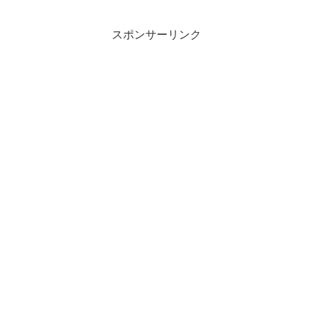
記」でForza Motorsportにかん...
スポンサーリンク