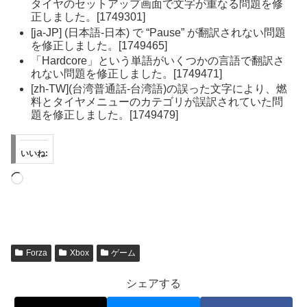
タイヤのセットアップ画面で文字が重なる問題を修
正しました。[1749301]
[ja-JP] (日本語-日本) で “Pause” が翻訳されない問題
を修正しました。[1749465]
「Hardcore」という単語がいくつかの言語で翻訳さ
れない問題を修正しました。[1749471]
[zh-TW](台湾普通話-台湾語)の誤った文字により、燃
料とタイヤメニューのカテゴリが誤訳されていた問
題を修正しました。[1749479]
いいね:
読
み
込
み
中…
Forza
Xbox
ゲーム
シェアする