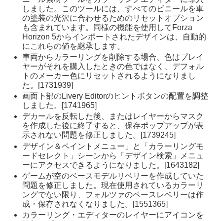
しました。このツールには、すべてのビニールを車
の塗装の光沢に合わせるためのリセットオプション
も含まれています。同様の機能を使用してForza
Horizon 5からインポートされたデザインは、自動的
にこれらの値を継承します。
車両からカラーリングを削除する場合、色はプレイ
ヤーがそれを購入したときの色ではなく、デフォル
トのメーカー色にリセットされるようになりまし
た。[1731939]
画面下部のLivery Editorのヒントボタンの配置を調整
しました。[1741965]
デカールを反転した後、またはレイヤーからマスク
を作成した後に終了すると、保存ポップアップが表
示されない問題を修正しました。[1739245]
デザイン＆ペイントメニュー」と「カラーリングモ
ードセレクト」シーンから「デザイン検索」メニュ
ーにアクセスできるようになりました。[1643182]
ゲームが空のベースモデルリベリーを作成していた
問題を修正しました。現在使用されているカラーリ
ングでない限り、フォルツァのベースレベリーは作
成・保存されなくなりました。[1551365]
カラーリング・エディターのレイヤーにアイコンを