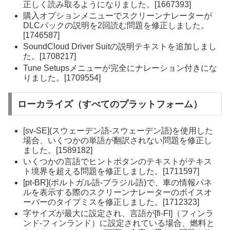
正しく読み取るようになりました。[1667393]
購入オプションメニューでスクリーンナレーターが
DLCパックの説明を2回読む問題を修正しました。
[1746587]
SoundCloud Driver Suitの説明テキストを追加しまし
た。[1708217]
Tune Setupsメニューが完全にナレーション付きにな
りました。[1709554]
ローカライズ（すべてのプラットフォーム）
[sv-SE](スウェーデン語-スウェーデン語)を使用した
場合、いくつかの単語が翻訳されない問題を修正し
ました。[1589182]
いくつかの言語でヒントボタンのテキストがテキス
ト境界を超える問題を修正しました。[1711597]
[pt-BR](ポルトガル語-ブラジル語)で、車の情報パネ
ルを表示する際のスクリーンナレーターのボイスオ
ーバーのタイプミスを修正しました。[1712323]
字サイズが最大に設定され、言語が[fi-FI]（フィンラ
ンド-フィンランド）に設定されている場合、燃料と