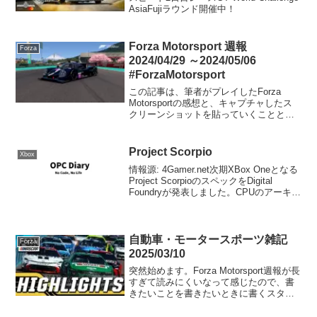
AsiaFujiラウンド開催中！
Forza Motorsport 週報
Forza
2024/04/29 ～2024/05/06
#ForzaMotorsport
この記事は、筆者がプレイしたForza
Motorsportの感想と、キャプチャしたス
クリーンショットを貼っていくことと、
コメント欄を開放することを目的にした
記事です。そういう点ではForza Horizon
5のForzathon記事と同...
Project Scorpio
Xbox
情報源: 4Gamer.net次期XBox Oneとなる
Project ScorpioのスペックをDigital
Foundryが発表しました。CPUのアーキテ
クチャはJaguarの拡張であるJaguar
Evolvedとなり8コア、2.3...
自動車・モータースポーツ雑記
Forza
2025/03/10
突然始めます。Forza Motorsport週報が長
すぎて読みにくいなって感じたので、書
きたいことを書きたいときに書くスタイ
ルにしようと思います。自動車、レース
関係は「自動車・モータースポーツ雑