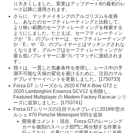
り大きくしました。変更はアップデート8の最初のレ
ース以降に適用されます。
さらに、マッチメイキングのアルゴリズムを改善
し、あなたのセーフティレーティングと比較して、
より狭い範囲のセーフティレーティングを検索する
ようにしました。たとえば、セーフティレーティン
グが「S」のプレイヤーは、セーフティレーティング
が「E」や「D」のプレイヤーとはマッチングされな
くなります。グループはセーフティレーティングが
最も低いプレイヤーに基づいてマッチに接続されま
す。
我々は、一貫した気象条件を使用し、レース中の予
測不可能な天候の変化を避けるために、注目のマル
チプレイヤーイベントを更新しました。[1750733]
Forza GT シリーズから 2020 KTM X-Bow GT2 と
2020 Lamborghini Essenza SCV12 を削除し、
Featured Multiplayer の Modern Factory Racecar シリ
ーズに追加しました。[1753741]
Forza GTシリーズの注目マルチプレイに2019年型ポ
ルシェ #70 Porsche Motorsport 935を追加
開発者コメント：現在、Forza GTのレーシング
カーを個別のスペック部門に再分類する作業を
行っており、今夏にはこの変更をゲームに反映