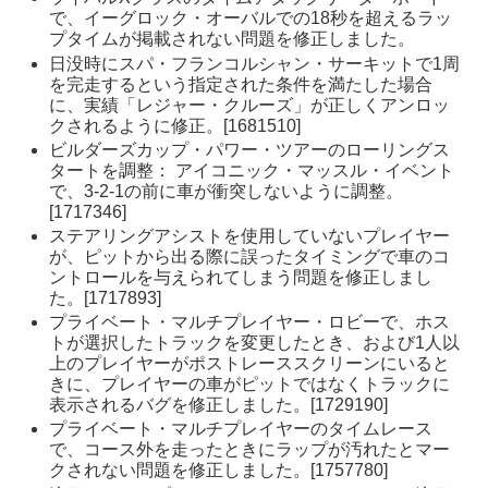
で、イーグロック・オーバルでの18秒を超えるラッ
プタイムが掲載されない問題を修正しました。
日没時にスパ・フランコルシャン・サーキットで1周
を完走するという指定された条件を満たした場合
に、実績「レジャー・クルーズ」が正しくアンロッ
クされるように修正。[1681510]
ビルダーズカップ・パワー・ツアーのローリングス
タートを調整： アイコニック・マッスル・イベント
で、3-2-1の前に車が衝突しないように調整。
[1717346]
ステアリングアシストを使用していないプレイヤー
が、ピットから出る際に誤ったタイミングで車のコ
ントロールを与えられてしまう問題を修正しまし
た。[1717893]
プライベート・マルチプレイヤー・ロビーで、ホス
トが選択したトラックを変更したとき、および1人以
上のプレイヤーがポストレーススクリーンにいると
きに、プレイヤーの車がピットではなくトラックに
表示されるバグを修正しました。[1729190]
プライベート・マルチプレイヤーのタイムレース
で、コース外を走ったときにラップが汚れたとマー
クされない問題を修正しました。[1757780]