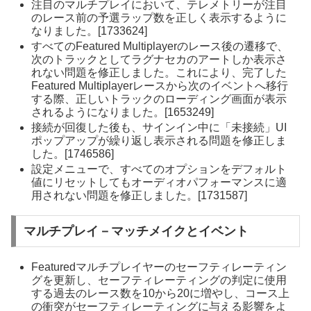
注目のマルチプレイにおいて、テレメトリーが注目
のレース前の予選ラップ数を正しく表示するように
なりました。[1733624]
すべてのFeatured Multiplayerのレース後の遷移で、
次のトラックとしてラグナセカのアートしか表示さ
れない問題を修正しました。これにより、完了した
Featured Multiplayerレースから次のイベントへ移行
する際、正しいトラックのローディング画面が表示
されるようになりました。[1653249]
接続が回復した後も、サインイン中に「未接続」UI
ポップアップが繰り返し表示される問題を修正しま
した。[1746586]
設定メニューで、すべてのオプションをデフォルト
値にリセットしてもオーディオパフォーマンスに適
用されない問題を修正しました。[1731587]
マルチプレイ－マッチメイクとイベント
Featuredマルチプレイヤーのセーフティレーティン
グを更新し、セーフティレーティングの判定に使用
する過去のレース数を10から20に増やし、コース上
の衝突がセーフティレーティングに与える影響をよ