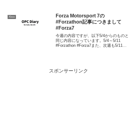
変更する。Ferrari 458 Italiaをドリフトし
ようにアップグレードしてクリア。クリ
ア25...
Forza Motorsport 7の
Xbox
#Forzathon記事につきまして
#Forza7
今週の内容ですが、以下5/4からのものと
同じ内容になっています。5/4～5/11
#Forzathon #Forza7また、次週も5/11か
らのものと同内容となっており、こちら
もローテーション化されたようです。つ
きましては、Forza Mo...
スポンサーリンク