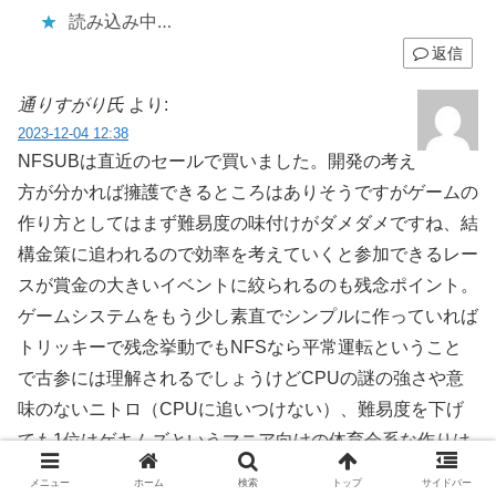
読み込み中…
返信
通りすがり氏
より:
2023-12-04 12:38
NFSUBは直近のセールで買いました。開発の考え
方が分かれば擁護できるところはありそうですがゲームの
作り方としてはまず難易度の味付けがダメダメですね、結
構金策に追われるので効率を考えていくと参加できるレー
スが賞金の大きいイベントに絞られるのも残念ポイント。
ゲームシステムをもう少し素直でシンプルに作っていれば
トリッキーで残念挙動でもNFSなら平常運転ということ
で古参には理解されるでしょうけどCPUの謎の強さや意
味のないニトロ（CPUに追いつけない）、難易度を下げ
ても1位はゲキムズというマニア向けの体育会系な作りは
問題だったと思います。UIもイマイチでした、先ず字幕が
メニュー
ホーム
検索
トップ
サイドバー