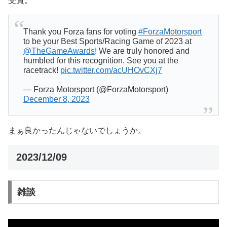
受賞。
Thank you Forza fans for voting
#ForzaMotorsport
to be your Best Sports/Racing Game of 2023 at
@TheGameAwards
! We are truly honored and
humbled for this recognition. See you at the
racetrack!
pic.twitter.com/acUHOvCXj7
— Forza Motorsport (@ForzaMotorsport)
December 8, 2023
まぁ良かったんじゃないでしょうか。
2023/12/09
雑談