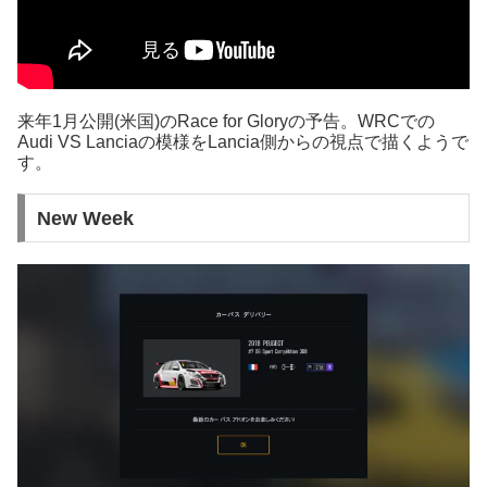
来年1月公開(米国)のRace for Gloryの予告。WRCでの
Audi VS Lanciaの模様をLancia側からの視点で描くようで
す。
New Week