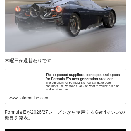
木曜日が週替わりです。
The expected suppliers, concepts and specs
for Formula E's next generation race car
The suppliers for Formula E's new car have been
confirmed, so we take a look at what they’ll be bringing
and what we can...
www.fiaformulae.com
Formula Eが2026/27シーズンから使用するGen4マシンの
概要を発表。