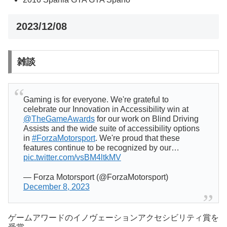
2023/12/08
雑談
Gaming is for everyone. We're grateful to
celebrate our Innovation in Accessibility win at
@TheGameAwards
for our work on Blind Driving
Assists and the wide suite of accessibility options
in
#ForzaMotorsport
. We're proud that these
features continue to be recognized by our…
pic.twitter.com/vsBM4ltkMV
— Forza Motorsport (@ForzaMotorsport)
December 8, 2023
ゲームアワードのイノヴェーションアクセシビリティ賞を