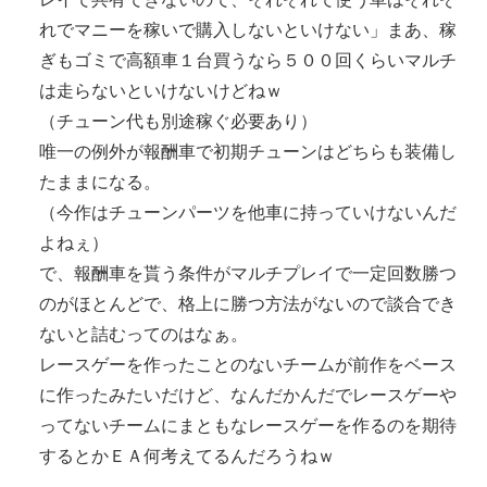
れでマニーを稼いで購入しないといけない」まあ、稼
ぎもゴミで高額車１台買うなら５００回くらいマルチ
は走らないといけないけどねｗ
（チューン代も別途稼ぐ必要あり）
唯一の例外が報酬車で初期チューンはどちらも装備し
たままになる。
（今作はチューンパーツを他車に持っていけないんだ
よねぇ）
で、報酬車を貰う条件がマルチプレイで一定回数勝つ
のがほとんどで、格上に勝つ方法がないので談合でき
ないと詰むってのはなぁ。
レースゲーを作ったことのないチームが前作をベース
に作ったみたいだけど、なんだかんだでレースゲーや
ってないチームにまともなレースゲーを作るのを期待
するとかＥＡ何考えてるんだろうねｗ