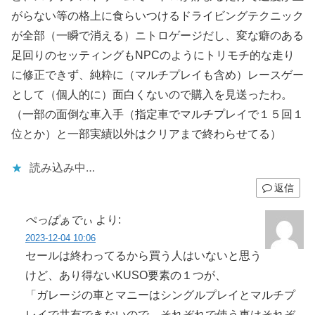
がらない等の格上に食らいつけるドライビングテクニック
が全部（一瞬で消える）ニトロゲージだし、変な癖のある
足回りのセッティングもNPCのようにトリモチ的な走り
に修正できず、純粋に（マルチプレイも含め）レースゲー
として（個人的に）面白くないので購入を見送ったわ。
（一部の面倒な車入手（指定車でマルチプレイで１５回１
位とか）と一部実績以外はクリアまで終わらせてる）
読み込み中…
返信
ぺっぱぁでぃ
より:
2023-12-04 10:06
セールは終わってるから買う人はいないと思う
けど、あり得ないKUSO要素の１つが、
「ガレージの車とマニーはシングルプレイとマルチプ
レイで共有できないので、それぞれで使う車はそれぞ