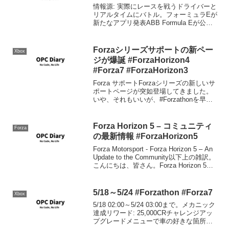
情報源: 実際にレースを戦うドライバーと
リアルタイムにバトル。フォーミュラEが
新たなアプリ発表ABB Formula Eが公式
のレースゲーをスマートフォン、タブレ
ット、PC向けに公開するようです。基本
無料になるようで、プラットフォームか
Forzaシリーズサポートの新ペー
Xbox
らわ...
ジが爆誕 #ForzaHorizon4
#Forza7 #ForzaHorizon3
Forza サポートForzaシリーズの新しいサ
ポートページが突如登場してきました。
いや、それもいいが、#Forzathonを早く
修正してくれないかな？
Forza Horizon 5 – コミュニティ
Forza
の最新情報 #ForzaHorizon5
Forza Motorsport - Forza Horizon 5 – An
Update to the Community以下上の雑訳。
こんにちは、皆さん。Forza Horizon 5の
マルチプレイヤーに関する問題につい
て、最新の状況...
5/18～5/24 #Forzathon #Forza7
Xbox
5/18 02:00～5/24 03:00まで。メカニック
達成リワード: 25,000CRチャレンジアッ
プグレードメニューで車の好きな箇所を