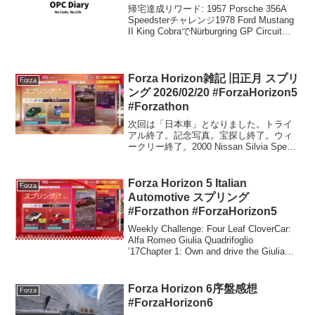
帰宅達成リワード: 1957 Porsche 356A
Speedsterチャレンジ1978 Ford Mustang
II King CobraでNürburgring GP Circuitで
のレースを完走する30秒タイムレースを
勝利して...
Forza Horizon雑記 旧正月 スプリ
Forza
ング 2026/02/20 #ForzaHorizon5
#Forzathon
次回は「日本車」となりました。トライ
アル終了。記念写真。宝探し終了。ウィ
ークリー終了。2000 Nissan Silvia Spec-
R(S15)のS1クラスドリフトチューンを公
開しています。共有コードは、150 488
185 です。20...
Forza Horizon 5 Italian
Forza
Automotive スプリング
#Forzathon #ForzaHorizon5
Weekly Challenge: Four Leaf CloverCar:
Alfa Romeo Giulia Quadrifoglio
’17Chapter 1: Own and drive the Giulia
Quadrifogli...
Forza Horizon 6序盤感想
Forza
#ForzaHorizon6