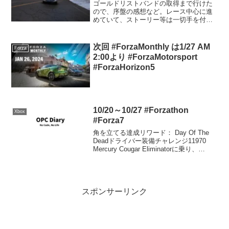
ゴールドリストバンドの取得まで行けた
ので、序盤の感想など。レース中心に進
めていて、ストーリー等は一切手を付け
ていませんが、それでも非常に面白いで
すね。ゴールドリストバンドゴールドリ
ストバンド取得までにかかった時間は
次回 #ForzaMonthly は1/27 AM
Forza
22.7時間余り。ゴールド...
2:00より #ForzaMotorsport
#ForzaHorizon5
10/20～10/27 #Forzathon
Xbox
#Forza7
角を立てる達成リワード： Day Of The
Deadドライバー装備チャレンジ11970
Mercury Cougar Eliminatorに乗り、
190mph(306km/h)以上で走行して、1レー
スに完走する。下のチューンでデイトナ
オ...
スポンサーリンク