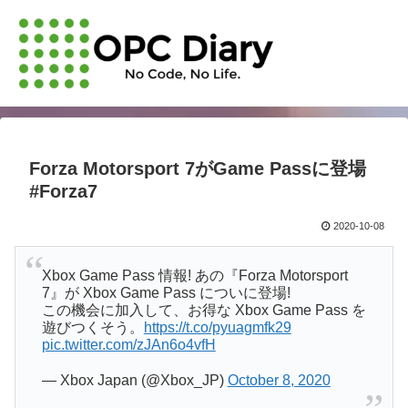
Forza Motorsport 7がGame Passに登場
#Forza7
2020-10-08
Xbox Game Pass 情報! あの『Forza Motorsport
7』が Xbox Game Pass についに登場!
この機会に加入して、お得な Xbox Game Pass を
遊びつくそう。
https://t.co/pyuagmfk29
pic.twitter.com/zJAn6o4vfH
— Xbox Japan (@Xbox_JP)
October 8, 2020