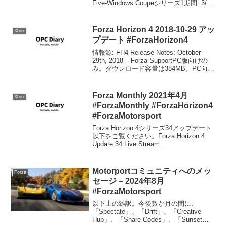
Five-Windows Coupeシリーズ1期間: 3/24
～3/31参加リワード: 2011 BMW X5 M
イ...
Forza Horizon 4 2018-10-29 アッ
Xbox
プデート #ForzaHorizon4
情報源: FH4 Release Notes: October
29th, 2018 – Forza SupportPC版向けの
み。ダウンロード容量は384MB。PC向け
コンテンツアップデートが、Windows
Update同時、またはほぼ...
Forza Monthly 2021年4月
Xbox
#ForzaMonthly #ForzaHorizon4
#ForzaMotorsport
Forza Horizon 4シリーズ34アップデート
以下をご覧ください。Forza Horizon 4
Update 34 Live Stream
#ForzaHorizon4Forza Motorsportアップデ
ートクリエイティブディ...
Motorportコミュニティへのメッ
Forza
セージ – 2024年8月
#ForzaMotorsport
以下上の雑訳。今後数か月の間に、
「Spectate」、「Drift」、「Creative
Hub」、「Share Codes」、「Sunset