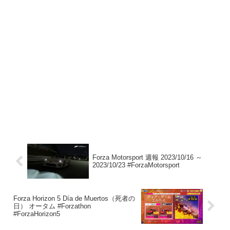
Forza Motorsport 週報 2023/10/16 ～
2023/10/23 #ForzaMotorsport
Forza Horizon 5 Día de Muertos（死者の
日） オータム #Forzathon
#ForzaHorizon5