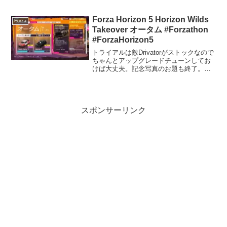
Peninsula」をお探しください。
Motorsportコミュニティへこの数か月
間、私たちは『...
Forza Horizon 5 Horizon Wilds
Forza
Takeover オータム #Forzathon
#ForzaHorizon5
トライアルは敵Drivatorがストックなので
ちゃんとアップグレードチューンしてお
けば大丈夫。記念写真のお題も終了。ウ
ィークリーをクリア。シリーズの車ノル
マその1をゲット。シーズンコレクタブル
もクリア。今回はスタジアム内やその周
辺の駐車場に...
スポンサーリンク