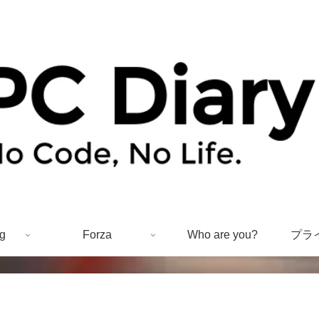
g
Forza
Who are you?
プラ