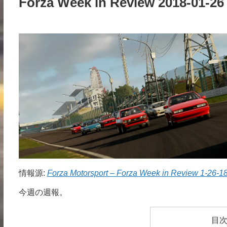
Forza Week in Review 2018-01-26
情報源:
Forza Motorsport – Forza Week in Review 1-26-1
今週の週報。
目