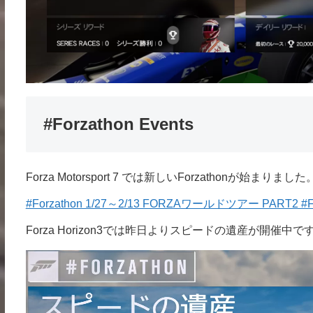
#Forzathon Events
Forza Motorsport 7 では新しいForzathonが始ま
#Forzathon 1/27～2/13 FORZAワールドツアー PART2 #F
Forza Horizon3では昨日よりスピードの遺産が開催中で