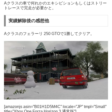
Aクラスの車で何れかのエキシビションもしくはストリー
トレースで完走が必要かと。
実績解除後の感想他
Aクラスのフェラーリ 250 GTOで1勝してクリア。
[amazonjs asin=”B01H1D5M4C” locale=”JP” tmpl=”Small”
title=”Xbox One Forza Horizon 3 通常版”]