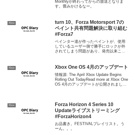
Monthlyが終わってからの放送となりま
す。畳みかけるなー。
turn 10、Forza Motorsport 7の
Xbox
ペイント共有問題解決に取り組む
#Forza7
ペインター達が作ったペイントが、使用
しているユーザー側で勝手にロックが外
されてしまう問題があり、発売以来この
半年放置されてきたわけですが、ようや
く事態の深刻さがわかったようで、やっ
と手を付ける気になったようです。
Xbox One OS 4月のアップデート
Xbox
情報源: The April Xbox Update Begins
Rolling Out TodayRead more at Xbox One
OS 4月のアップデートが公開されまし
た。ビデオとディスプレイ設定可能なデ
ィスプレイを所有して...
Forza Horizon 4 Series 10
Xbox
Updateライブストリーミング
#ForzaHorizon4
お品書き。FESTIVALプレイリスト。う
ーん。。。