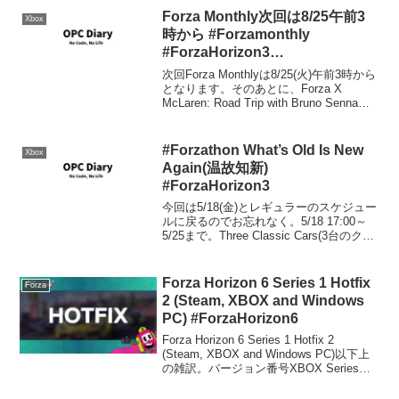
ード50% ...
Forza Monthly次回は8/25午前3
Xbox
時から #Forzamonthly
#ForzaHorizon3
#ForzaMotorsport
次回Forza Monthlyは8/25(火)午前3時から
となります。そのあとに、Forza X
McLaren: Road Trip with Bruno Sennaも
予定されています。
#Forzathon What’s Old Is New
Xbox
Again(温故知新)
#ForzaHorizon3
今回は5/18(金)とレギュラーのスケジュー
ルに戻るのでお忘れなく。5/18 17:00～
5/25まで。Three Classic Cars(3台のクラ
ッシックカーの伝説)#Forzathon Three
Classic Cars(3台のク...
Forza Horizon 6 Series 1 Hotfix
Forza
2 (Steam, XBOX and Windows
PC) #ForzaHorizon6
Forza Horizon 6 Series 1 Hotfix 2
(Steam, XBOX and Windows PC)以下上
の雑訳。バージョン番号XBOX Series
X|S: 364.933Windows PC (Xbox app...