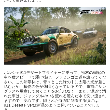
かって進みましょう。
ポルシェ911デザートフライヤーに乗って、密林の樹冠の
中を猛スピードで駆け抜け、フラミンゴに道を譲ってくだ
さい。この熱帯林は、青々とした緑の中に太陽の光が差し
込むため、植物の色が薄暗くなっているので、事前にサン
グラスを用意しておくことをお忘れなく。また、泥道で汚
れた車は、ジャングルの中を流れる澄んだ水で洗い流され
ますので、安心です。隠された寺院に到着する頃には、
911 Desert Flyerは新品のように輝いていることでしょ
う。