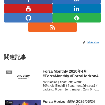
Ishisaka
関連記事
Forza Monthly 2020年4月
Xbox
#ForzaMonthly #ForzaHorizon4
div.BlockA { float: left; width:
30%;}div.BlockB { float: none;}div.box1 {
padding: 0.5em 1em; margin: 2em 0; font-
weigh...
Forza Horizon雑記 2026/06/24
Forza