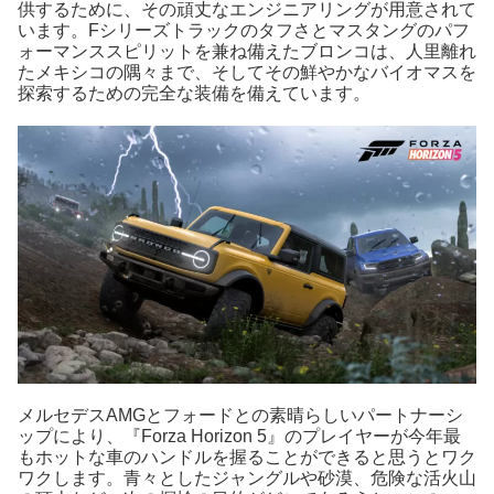
供するために、その頑丈なエンジニアリングが用意されて
います。Fシリーズトラックのタフさとマスタングのパフ
ォーマンススピリットを兼ね備えたブロンコは、人里離れ
たメキシコの隅々まで、そしてその鮮やかなバイオマスを
探索するための完全な装備を備えています。
メルセデスAMGとフォードとの素晴らしいパートナーシ
ップにより、『Forza Horizon 5』のプレイヤーが今年最
もホットな車のハンドルを握ることができると思うとワク
ワクします。青々としたジャングルや砂漠、危険な活火山