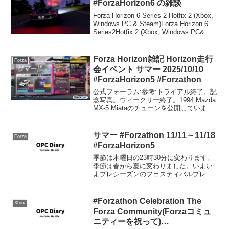
#ForzaHorizon6 の雑談
Forza Horizon 6 Series 2 Hotfix 2 (Xbox,
Windows PC & Steam)Forza Horizon 6
Series2Hotfix 2 (Xbox, Windows PC&
Steam)202...
Forza Horizon雑記 Horizon走行
Forza
会イベント サマー 2025/10/10
#ForzaHorizon5 #Forzathon
公式フォーラム:参考:トライアル終了。記
念写真。ウィークリー終了。1994 Mazda
MX-5 Miataのチューンを公開していま
す。共有コードは、 477 803 373 です。
EventLab終了。2023 Porsche 911 G...
サマー #Forzathon 11/11～11/18
Forza
#ForzaHorizon5
季節は木曜日の23時30分に変わります。
季節は春から夏に変わりました。いよい
よプレシーズンのフェスティバルプレイ
リストが終わり、シリーズ1のフェスティ
バルプレイリストが始まります。フェス
ティバルプレイリストですが、進捗管理
#Forzathon Celebration The
Xbox
がパーセントからポ...
Forza Community(Forzaコミュ
ニティーを祝って)