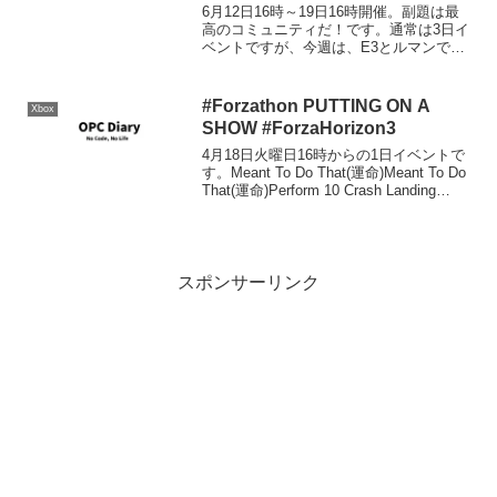
#ForzaHorizon3
6月12日16時～19日16時開催。副題は最
高のコミュニティだ！です。通常は3日イ
ベントですが、今週は、E3とルマンでの
Forza Racing Championshipが有るため、
変則の1週間イベントです。車は新しく追
加された2004年式...
#Forzathon PUTTING ON A
Xbox
SHOW #ForzaHorizon3
4月18日火曜日16時からの1日イベントで
す。Meant To Do That(運命)Meant To Do
That(運命)Perform 10 Crash Landing
Skills to win 3 Wheelspinsクラッシュラ...
スポンサーリンク