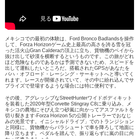
メキシコでの最初の体験は、Ford Bronco Badlandsを操作
して、Forza Horizonゲーム史上最高の高さを誇る雪を冠
った活火山Gran Calderaの頂上に立ち、貨物機のベイから
抜け出して砂漠を横断するというものです。この旅がどれ
ほど危険なものであるかは予測できないため、スピードを
出して運転したいところだ。搭載されたGPSがあなたを
バハ・オフロード・レーシング・サーキットへと導いてく
れます。レースが開催されていて、その中に紛れ込んでサ
プライズで登場するような場合には特に便利です。
その後、アグレッシブなStreetHunterワイドボディキット
を装着した2020年型Corvette Stingray C8に乗り込み、メ
キシコの農地にそびえ立つ砂嵐に向かってアスファルトを
切り裂きます-Forza Horizon 5の公開トレーラーでおなじ
みの光景です。イニシャルドライブ」でのトランジション
と同様に、貨物機からパラシュートで車を降ろして地面に
降り立ちます。ペダルを踏んで、振り返らずに嵐の目に向