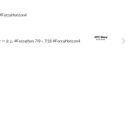
ForzaHorizon4
ータム #Forzathon 7/9～7/16 #ForzaHorizon4