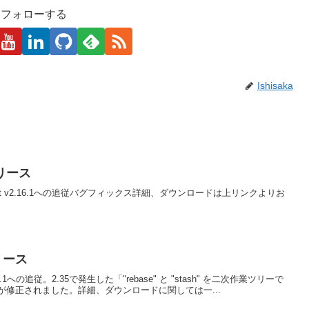
kaをフォローする
Ishisaka
 リリース
な変更点：Git v2.16.1への追従バグフィックス詳細、ダウンロードは上リンクよりお
リリース
 v2.35.1への追従。2.35で発生した「"rebase" と "stash" を二次作業ツリーで
修正されました。詳細、ダウンロードに関しては一...