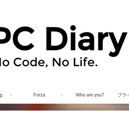
g
Forza
Who are you?
プラ