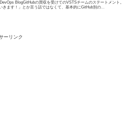
rosoft DevOps BlogGitHubの買収を受けてのVSTSチームのステートメント。
ます！」とか言う話ではなくて、基本的にGitHub別の...
サーリンク