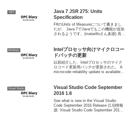
マな俺が言っても全然説得力無いかもし
れないけど、プログラマになりたい人は
是非プログラマになって欲しいと思う。
Java 7 JSR 275: Units
.NET
あなた...
Specification
F#のUnits of Measureについて書きまし
たが、 Java 7でJavaでもこの機能が追加
されるようです。(matarilloさん多謝) 具体
的にどんな書き方になるかは以下を見て
いただくとして、いい感じです。 【コラ
ム】Java...
Intelプロセッサ向けマイクロコー
Windows
ドパッチの更新
以前紹介した、Intelプロセッサのマイク
ロコード更新用パッチが更新された。 A
microcode reliability update is available
that improves the reliability of syst...
Visual Studio Code September
Visual Studio
2016 1.6
See what is new in the Visual Studio
Code September 2016 Release (1.6)情報
源: Visual Studio Code September 2016
1.6Ver. 1.6...