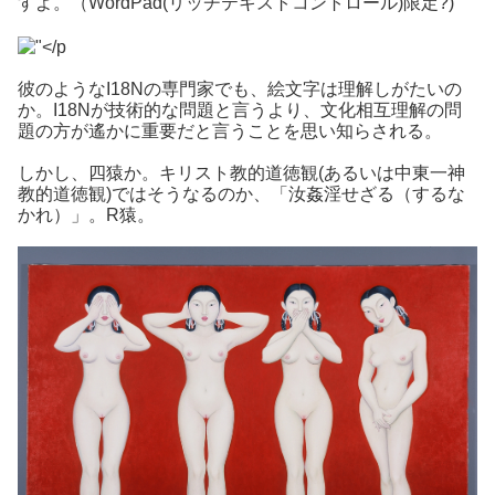
すよ。（WordPad(リッチテキストコントロール)限定?)
彼のようなI18Nの専門家でも、絵文字は理解しがたいの
か。I18Nが技術的な問題と言うより、文化相互理解の問
題の方が遙かに重要だと言うことを思い知らされる。
しかし、四猿か。キリスト教的道徳観(あるいは中東一神
教的道徳観)ではそうなるのか、「汝姦淫せざる（するな
かれ）」。R猿。