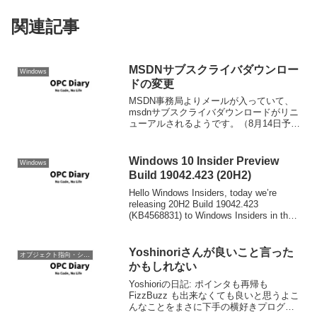
関連記事
MSDNサブスクライバダウンロー
Windows
ドの変更
MSDN事務局よりメールが入っていて、
msdnサブスクライバダウンロードがリニ
ューアルされるようです。（8月14日予
定）連絡された追加機能は以下の通り。
複数のサブスクリプションを一元管理で
きるようになります ベネフィットを一元
Windows 10 Insider Preview
Windows
管理できるよう...
Build 19042.423 (20H2)
Hello Windows Insiders, today we’re
releasing 20H2 Build 19042.423
(KB4568831) to Windows Insiders in the
Beta Channel. ...
Yoshinoriさんが良いこと言った
オブジェクト指向・システム開発
かもしれない
Yoshioriの日記: ポインタも再帰も
FizzBuzz も出来なくても良いと思うよこ
んなことをまさに下手の横好きプログラ