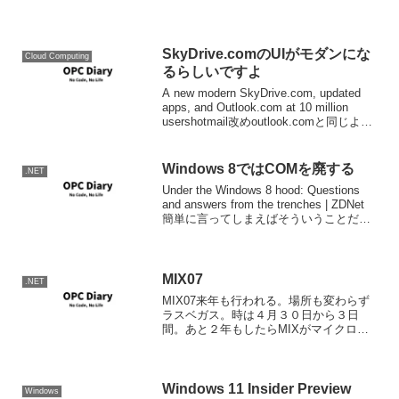
報の入手先をまとめておきます。 バイナ
リの入手 Windowsプラットフォーム向け
コンパイル済みバイナリの入手は
CodePlexから...
SkyDrive.comのUIがモダンにな
Cloud Computing
るらしいですよ
A new modern SkyDrive.com, updated
apps, and Outlook.com at 10 million
usershotmail改めoutlook.comと同じよう
にモダンなインターフェイスに生まれ変
わ...
Windows 8ではCOMを廃する
.NET
Under the Windows 8 hood: Questions
and answers from the trenches | ZDNet
簡単に言ってしまえばそういうことだ。
COMランタイムがなくなるわけでも、
COMが動作しなくな...
MIX07
.NET
MIX07来年も行われる。場所も変わらず
ラスベガス。時は４月３０日から３日
間。あと２年もしたらMIXがマイクロソ
フトにとってTechEdやPDCよりも重要な
技術カンファレンスになるかもしれな
い。それぐらいこの会社は変わるかもし
れないのだ。ブ...
Windows 11 Insider Preview
Windows