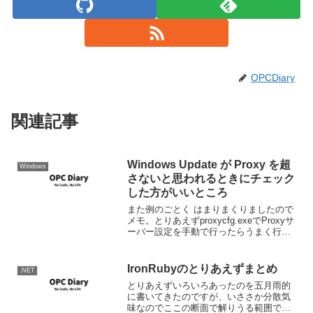
OPCDiary
関連記事
Windows Update が Proxy を超
Windows
さないと思われるときにチェック
した方がいいところ
また例のごとく はまりまくりましたので
メモ。とりあえずproxycfg.exeでProxyサ
ーバー設定を手動で行ったらうまく行く
ようになりました。 Windows Update ク
ライアントを使用して、Windows Update
Web ...
IronRubyのとりあえずまとめ
.NET
とりあえずいろいろあったのを五月雨的
に書いてきたのですが、いささか分散気
味なのでここの断面で解りうる範囲で情