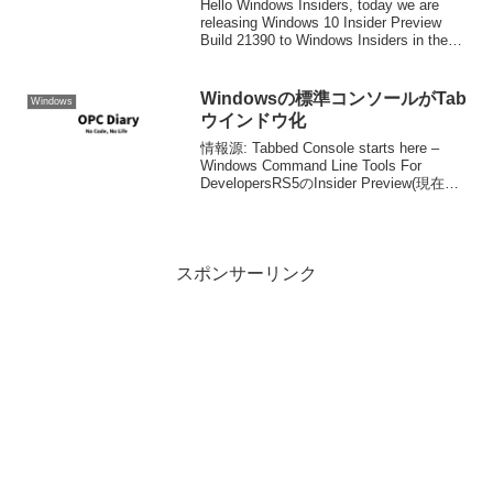
Hello Windows Insiders, today we are
releasing Windows 10 Insider Preview
Build 21390 to Windows Insiders in the
Dev Cha...
Windowsの標準コンソールがTab
Windows
ウインドウ化
情報源: Tabbed Console starts here –
Windows Command Line Tools For
DevelopersRS5のInsider Preview(現在
Skip a headのみ)のBuild176...
スポンサーリンク