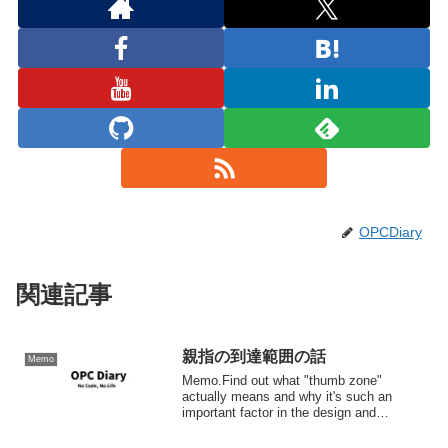
OPCDiary
関連記事
親指の到達範囲の話
Memo
Memo.Find out what "thumb zone"
actually means and why it's such an
important factor in the design and
development of mo...