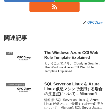
OPCDiary
関連記事
The Windows Azure CGI Web
.NET
Role Template Explained
ということでメモ。 Cloudy in Seattle :
The Windows Azure CGI Web Role
Template Explained
SQL Server on Linux を Azure
Cloud Computing
Linux 仮想マシンで使用する場合
の注意点について – Microsoft
SQL Server Japan Support
情報源: SQL Server on Linux を Azure
Team Blog
Linux 仮想マシンで使用する場合の注意点
について – Microsoft SQL Server Japan