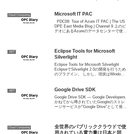
Support Team BlogMemo.
Microsoft IT PAC
Cloud Computing
PDC09: Tour of Azure IT PAC | The US
DPE East Media Blog | Channel 9 上のビ
デオにあるAzureのデータセンターで使わ
れるIT-PACはいわゆるISOコンテナベー
スの機...
Eclipse Tools for Microsoft
.NET
Silverlight
Eclipse Tools for Microsoft Silverlight
EclipseでSilverlight 2.0の開発を行うため
のプラグイン。 しかし、現状はWindows
のみで動作、かつ.NET Fx 3.5必須という
環境が...
Google Drive SDK
.NET
Google Drive SDK — Google Developers.
かねてから噂されていたGoogleのストレ
ージサービスが"Google Drive"として発表
され、同時にSDKも発表されました。(上
のリンク)その中にはすでに.NE...
全世界のパブリッククラウドで使
Cloud Computing
用されている電力量は日本と同