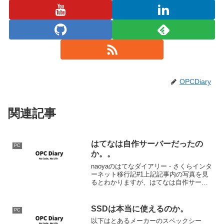
OPCDiary
関連記事
はてなは自作サーバーだったの
PC
か。。
naoyaのはてなダイアリー - さくらインタ
ーネット移行記#1上記記事内の写真を見
るとわかりますが、はてなは自作サーバ
ー。。。コストダウンのためとはいえ、
思い切ったことを。というかこういう努
力でみんなはてなダイアリーとかをタダ
SSDは本当に使えるのか。
PC
で使えるわけ...
以下はとあるメーカーのスペックシー