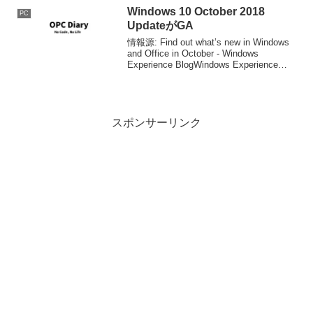
DVD...
Windows 10 October 2018
PC
UpdateがGA
情報源: Find out what’s new in Windows
and Office in October - Windows
Experience BlogWindows Experience
BlogWindows 10 Oct...
スポンサーリンク