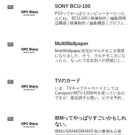
SONY BCU-100
PC
PS3ってやっぱりコンピューターだった
んだね。 BCU-100 | 映像制作／編集用周
辺機器 | 映像制作／編集機器 | プロフェッ
ショナル業務用商品 | カタログ情報 | ソニ
ー
MultiWallpaper
PC
MultiWallpaper.自宅がマルチモニタ環境
になりました。そう、マルチモニタにな
ったら、なったで左右別々の壁紙にした
いとか思うのが人情という物です。そこ
で便利なツールがこのMultiWallpaerで
す。このソフトウェアはマルチモニ...
TVのカード
PC
いま、TVキャプチャカードとしては
CanopusのMTV-1200HXを使っているの
ですが、最近調子が悪い。ビデオ予約を
取って録画するところまでは良いのだ
が、そのあと、謎のリソースエラーが発
生し、休止モードに落ちてくれない。も
うさんざん使っ...
IBMってやっぱりすごいかもしれ
PC
ない。
IBMがSRAM/DRAM不良の事例を公表