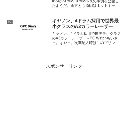
IBMがSRAM/DRAM不良の事例を公開し
たようだ。両方とも原因はホットキャリ
ア(本来より高い電荷を持った素子。その
部分のスレッショウルドレベルが規定値
より高くなってしまうので、ロジックが
キヤノン、4ドラム採用で世界最
PC
うまく動...
小クラスのA3カラーレーザー
キヤノン、4ドラム採用で世界最小クラス
のA3カラーレーザー - PC Watchちいさ
っ。はやっ。次期納入時はこのプリンタ
ですな。LBP5900:LBP5600:
スポンサーリンク