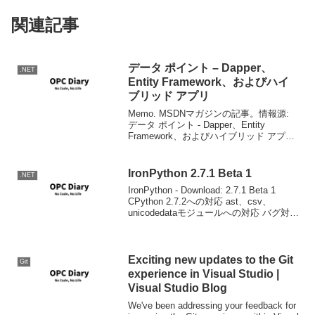
関連記事
データ ポイント – Dapper、
.NET
Entity Framework、およびハイ
ブリッド アプリ
Memo. MSDNマガジンの記事。情報源:
データ ポイント - Dapper、Entity
Framework、およびハイブリッド アプリ
Dapperはいいぞ。SQL分を書くことを恐
れないことが大事です。もう3年近く前な
のかｗ
IronPython 2.7.1 Beta 1
.NET
IronPython - Download: 2.7.1 Beta 1
CPython 2.7.2への対応 ast、csv、
unicodedataモジュールへの対応 バグ対策
IronPython Tools for Visual Stud...
Exciting new updates to the Git
Git
experience in Visual Studio |
Visual Studio Blog
We've been addressing your feedback for