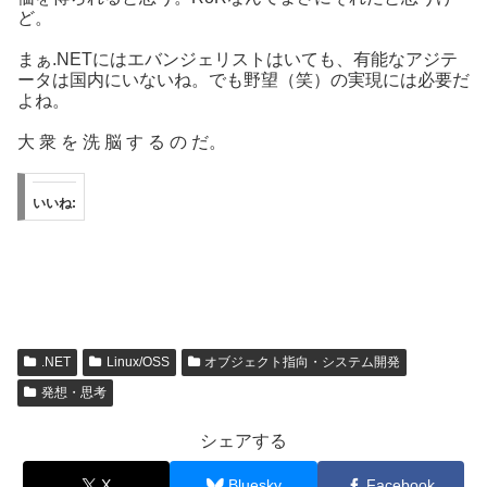
ど。
まぁ.NETにはエバンジェリストはいても、有能なアジテ
ータは国内にいないね。でも野望（笑）の実現には必要だ
よね。
大 衆 を 洗 脳 す る の だ。
いいね:
.NET
Linux/OSS
オブジェクト指向・システム開発
発想・思考
シェアする
X
Bluesky
Facebook