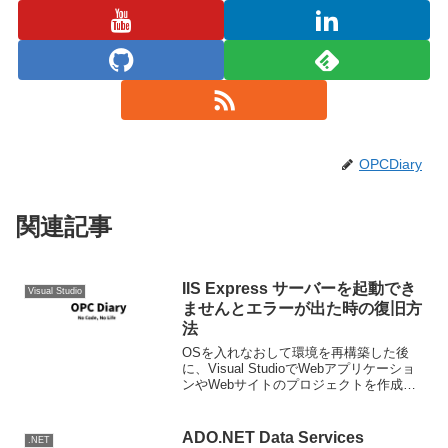
OPCDiary
関連記事
IIS Express サーバーを起動でき
Visual Studio
ませんとエラーが出た時の復旧方
法
OSを入れなおして環境を再構築した後
に、Visual StudioでWebアプリケーショ
ンやWebサイトのプロジェクトを作成し
た時や、WebMatrix2でWebサイトを作っ
た時に、IIS Expressを使ってアプリケー
ションをホストさせ...
ADO.NET Data Services
.NET