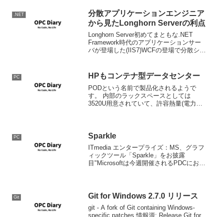
ますが、この分...
分散アプリケーションエンジニア
.NET
から見たLonghorn Serverの利点
Longhorn Server初めてまともな.NET
Framework時代のアプリケーションサー
バが登場した(IIS7)WCFの登場で分散シス
テム技術がやっと落ち着くワークフロー
エンジン(WF)とにかく、まともなアプリ
ケーションサーバの登...
HPもコンテナ型データセンター
PC
PODという名前で製品化されるようで
す。 内部のラックスペースとしては
3520U用意されていて、許容熱量(電力量)
は27kW Massive scale out from HP -
Infrastructure HPまでコンテナに乗り出し
て...
Sparkle
PC
ITmedia エンタープライズ：MS、グラフ
ィックツール「Sparkle」をお披露
目"Microsoftは今週開催されるPDCにおい
て、「Sparkle」というコードネームで呼
ばれてきた次世代グラフィック／アニメ
ーションツールセットを披露...
Git for Windows 2.7.0 リリース
Git
git - A fork of Git containing Windows-
specific patches.情報源: Release Git for