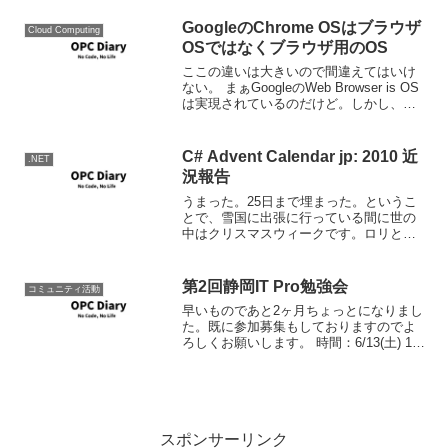
て、来年も無事打ち上げられるかはスタ
ッフ一同の努力はもちろん、参加してい
GoogleのChrome OSはブラウザ
Cloud Computing
ただく方た...
OSではなくブラウザ用のOS
ここの違いは大きいので間違えてはいけ
ない。 まぁGoogleのWeb Browser is OS
は実現されているのだけど。しかし、本
当にデータコンシューマだな。
C# Advent Calendar jp: 2010 近
.NET
況報告
うまった。25日まで埋まった。というこ
とで、雪国に出張に行っている間に世の
中はクリスマスウィークです。ロリとり
は割とさんに。残り数日皆様よろしくお
願いします。 ということで20日分までの
Calendarの内容です。 コメント /
第2回静岡IT Pro勉強会
コミュニティ活動
COMME...
早いものであと2ヶ月ちょっとになりまし
た。既に参加募集もしておりますのでよ
ろしくお願いします。 時間：6/13(土) 13
時から 場所：静岡市産学交流センター
6F 演習室4 (御幸町です) 静岡駅から
徒歩数分 テーマは迷惑...
スポンサーリンク