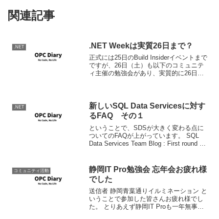
関連記事
.NET Weekは実質26日まで？
.NET
正式には25日のBuild Insiderイベントまで
ですが、26日（土）も以下のコミュニテ
ィ主催の勉強会があり、実質的に26日ま
でといった感じに。「プログラミング
.NET Framework 第4版 」座談会黄色いレ
ンガ本改め黒いレンガ...
新しいSQL Data Servicesに対す
.NET
るFAQ その１
ということで、SDSが大きく変わる点に
ついてのFAQが上がっています。 SQL
Data Services Team Blog : First round of
Questions and Answers そして早々と翻
訳した人が。 New...
静岡IT Pro勉強会 忘年会お疲れ様
コミュニティ活動
でした
送信者 静岡青葉通りイルミネーション と
いうことで参加した皆さんお疲れ様でし
た。 とりあえず静岡IT Proも一年無事に
打ち上げできてよかったと思います。 さ