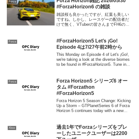
Forza Horizon雑記 2026/05/30
Forza
#ForzaHorizon6 の雑談
雑談桜も良かったですが、紅葉も美しい
ですね。しかし、レースゲーの配信者だ
けで無く、VTuberの皆さんまでFH6の配
信を始めていて、Forzaシリーズとしては
かつて無いぐらいの盛り上がりを感じて
います。不具合対応現在開催中のフェス
#ForzaHorizon5 Let’s ¡Go!
Forza
ティバルプ...
Episode 4は7/27午前2時から
This Monday on Episode 4 of Let's ¡Go!,
we're taking a look at the diverse biomes
to be found in #ForzaHorizon5. Tune in...
Forza Horizon5 シリーズ6 オー
Forza
タム #Forzathon
#ForzaHorizon5
Forza Horizon 5 Season Change: Kicking
Up a Storm – GTPlanetSeries 6 of Forza
Horizon 5 continues today with a new
seaso...
過去1年でForzaシリーズをプレ
Xbox
ーしたユニークユーザーは2200