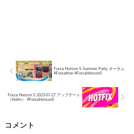
Forza Horizon 5 Summer Party オータム
#Forzathon #ForzaHorizon5
Forza Horizon 5 2023-07-27 アップデート
（Hotfix） #ForzaHorizon5
コメント