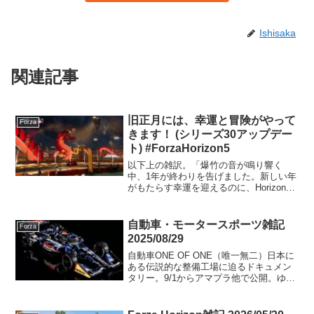
Ishisaka
関連記事
旧正月には、幸運と冒険がやって
Forza
きます！ (シリーズ30アップデー
ト) #ForzaHorizon5
以下上の雑訳。「爆竹の音が鳴り響く
中、1年が終わりを告げました。新しい年
がもたらす幸運を迎えるのに、Horizon
Festivalの新機能をドライブしながら迎え
るのが一番でしょう。ホライゾンフェス
ティバルでは、この新しい月のサイクル
自動車・モータースポーツ雑記
Forza
を祝う...
2025/08/29
自動車ONE OF ONE（唯一無二）日本に
ある伝説的な整備工場に迫るドキュメン
タリー。9/1からアマプラ他で公開。ゆっ
くりで学ぶマッスルカー中編Porsche 718
SpiderレースIndyCar『メタリカ』リバリ
ーで最終戦へ。インデ...