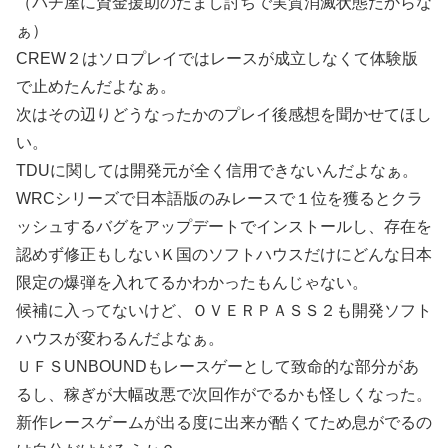
（パチ屋に資金援助のだまし討ちで実質消滅状態だからな
ぁ）
CREW２はソロプレイではレースが成立しなくて体験版
で止めたんだよなぁ。
次はその辺りどうなったかのプレイ後感想を聞かせてほし
い。
TDUに関しては開発元が全く信用できないんだよなぁ。
WRCシリーズで日本語版のみレースで１位を獲るとクラ
ッシュするバグをアップデートでインストールし、存在を
認めず修正もしないＫ国のソフトハウスだけにどんな日本
限定の爆弾を入れてるかわかったもんじゃない。
候補に入ってないけど、ＯＶＥＲＰＡＳＳ２も開発ソフト
ハウスが変わるんだよなぁ。
ＵＦＳUNBOUNDもレースゲーとして致命的な部分があ
るし、稼ぎが大幅改悪で次回作がでるかも怪しくなった。
新作レースゲームが出る度に出来が酷くてため息がでるの