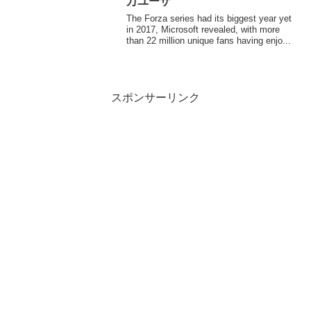
万ユーザ
The Forza series had its biggest year yet
in 2017, Microsoft revealed, with more
than 22 million unique fans having enjo...
スポンサーリンク