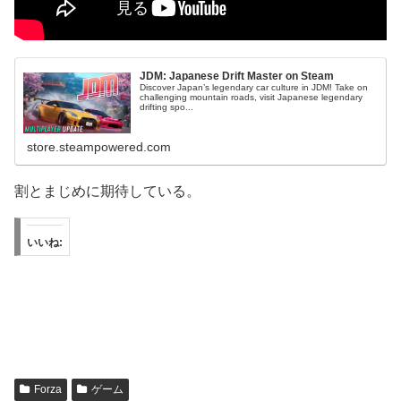
JDM: Japanese Drift Master on Steam
Discover Japan’s legendary car culture in JDM! Take on
challenging mountain roads, visit Japanese legendary
drifting spo...
store.steampowered.com
割とまじめに期待している。
いいね:
Forza
ゲーム