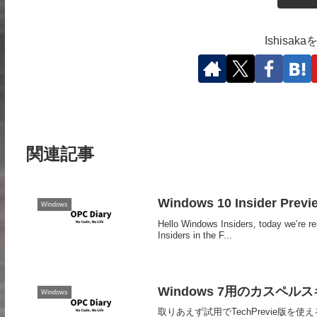
Ishisa
関連記事
Windows 10 Insider Prev
Windows
Hello Windows Insiders, today we’re r
Insiders in the F...
Windows 7用のカスペ
Windows
取りあえず試用でTechPrevie版を使