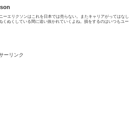
sson
そして、ソニーエリクソンはこれを日本では売らない。またキャリアがってはなし
ぬくぬくしている間に追い抜かれていくよね。損をするのはいつもユー
サーリンク