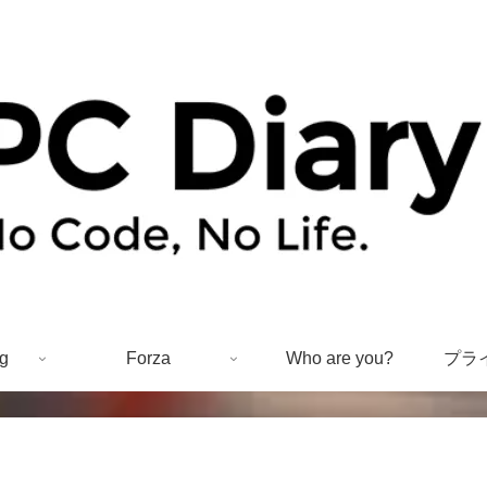
g
Forza
Who are you?
プラ