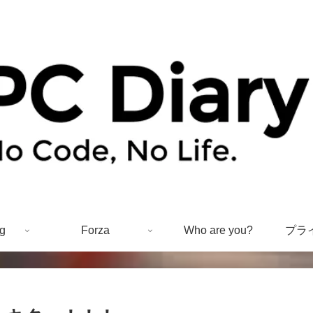
g
Forza
Who are you?
プラ