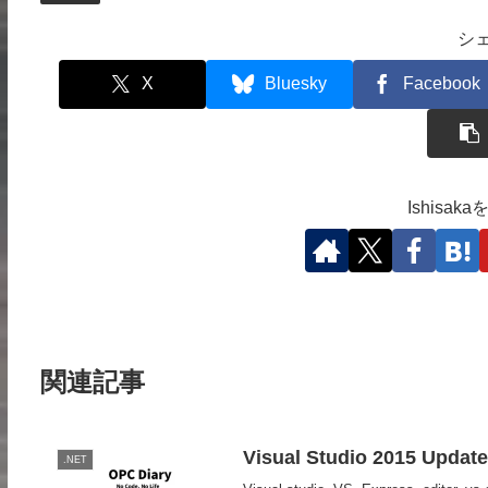
シ
X
Bluesky
Facebook
Ishisa
関連記事
Visual Studio 2015 Updat
.NET