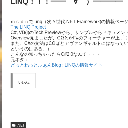
LINQ！！！━━゜∀゜）━━━
ｍｓｄｎでLinq（次々世代.NET Framework)の情報
The LINQ Project
C#, VB(!)のTech Previewやら、サンプルやらド
Overview見ましたが、CΩとかF#のフィーチャーが上
また、C#の文法はCΩほどアヴァンギャルドにはなってい
というのはある。）
こんなの知っちゃったらC#2.0なんて・・・
元ネタ：
どっとねっとふぁんBlog : LINQの情報サイト
いいね:
.NET