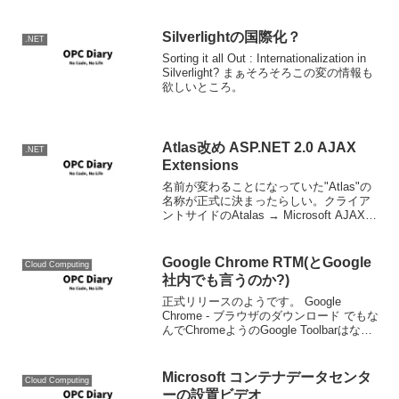
Silverlightの国際化？
.NET
Sorting it all Out : Internationalization in
Silverlight? まぁそろそろこの変の情報も
欲しいところ。
Atlas改め ASP.NET 2.0 AJAX
.NET
Extensions
名前が変わることになっていた"Atlas"の
名称が正式に決まったらしい。クライア
ントサイドのAtalas → Microsoft AJAX
LibraryサーバーサイドのAtlas →
ASP.NET 2.0 AJAX Extensions...
Google Chrome RTM(とGoogle
Cloud Computing
社内でも言うのか?)
正式リリースのようです。 Google
Chrome - ブラウザのダウンロード でもな
んでChromeようのGoogle Toolbarはない
んだ？ 取りあえずVista x64（ENU)でも
ちゃんと動いているようです。
Microsoft コンテナデータセンタ
Cloud Computing
ーの設置ビデオ