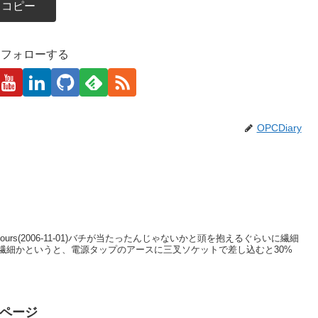
コピー
kaをフォローする
OPCDiary
 jours(2006-11-01)バチが当たったんじゃないかと頭を抱えるぐらいに繊細
繊細かというと、電源タップのアースに三叉ソケットで差し込むと30%
特設ページ