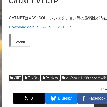
CAT.NET V1 CTP
CAT.NETはXSS, SQLインジェクション等の脆弱性
Download details: CAT.NET V1 CTP
いいね:
.NET
The Net
Windows
オブジェクト指向・システム開
シ
X
Bluesky
Facebook