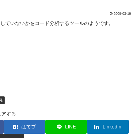
2009-03-19
が内在していないかをコード分析するツールのようです。
発
ェアする
はてブ
LINE
LinkedIn