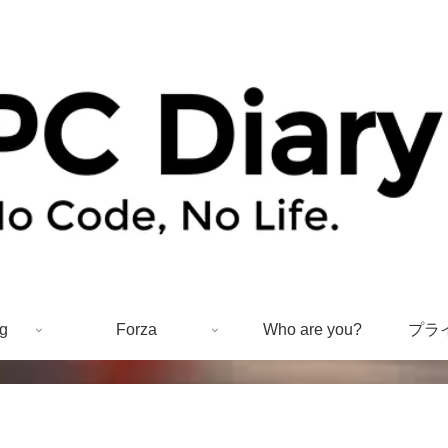
g
Forza
Who are you?
プラ