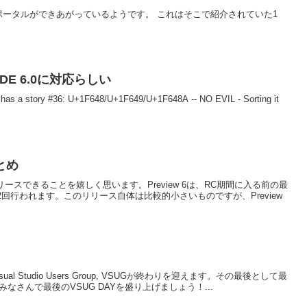
いうことで、ポータルができあがっているようです。 これはそこで紹介されていた1
ICODE 6.0に対応らしい
as a story #36: U+1F648/U+1F649/U+1F648A -- NO EVIL - Sorting it
まとめ
6をリリースできることを嬉しく思います。Preview 6は、RC期間に入る前の最
回行われます。このリリース自体は比較的小さいものですが、Preview
Visual Studio Users Group, VSUGが終わりを迎えます。その最後として最
みなさんで最後のVSUG DAYを盛り上げましょう！...