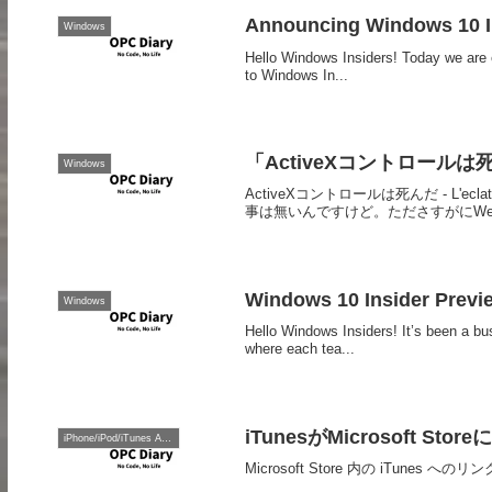
Announcing Windows 10 In
Windows
Hello Windows Insiders! Today we are 
to Windows In...
「ActiveXコントロール
Windows
ActiveXコントロールは死んだ - L'ecl
事は無いんですけど。たださすがにWeb
Windows 10 Insider Previe
Windows
Hello Windows Insiders! It’s been a b
where each tea...
iTunesがMicrosoft Storeに
iPhone/iPod/iTunes Apple
Microsoft Store 内の iTune