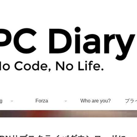
g
Forza
Who are you?
プラ