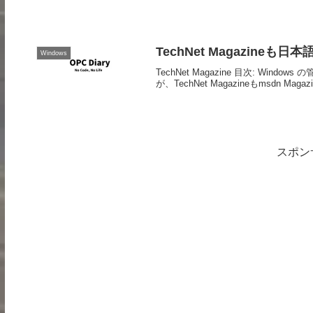
TechNet Magazineも
Windows
TechNet Magazine 目次: W
が、TechNet Magazineもmsdn
スポン