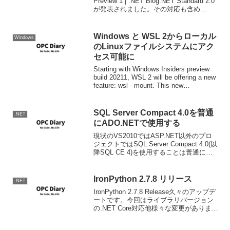
Preview 1 | .NET Blog.NET Standard 2.0
が発表されました。その対応も含め
て、.NET Core 2.0も発表されました。
Windows と WSL 2からローカル
Windows
のLinuxファイルシステムにアク
セス可能に
Starting with Windows Insiders preview
build 20211, WSL 2 will be offering a new
feature: wsl --mount. This new
paramete...
SQL Server Compact 4.0を普通
.NET
にADO.NETで使用する
現状のVS2010ではASP.NET以外のプロ
ジェクトではSQL Server Compact 4.0(以
降SQL CE 4)を使用することは普通には
出来ません。普通には出来ないというの
はIDE的にツールサポートがちゃんとして
いない。とくに...
IronPython 2.7.8 リリース
.NET
IronPython 2.7.8 Release久々のアップデ
ートです。今回はライブラリバージョン
の.NET Core対応他様々な変更がありまし
た。変更点は以下のリンク先をご確認く
ださい。Windowsは.NET Framework