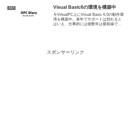
4.5...
Visual Basic6の環境を構築中
.NET
今VirtualPC上にVisual Basic 6.0の動作環
境を構築中。来年でサポートは切れると
はいえ、仕事的には後数年は最前線で使
いそうなのと、社内教育関係の資料の作
成(社外での教育、資料の入手が困難にな
るので)が必要になりそうなのが...
スポンサーリンク