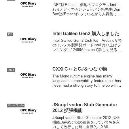
.NET版Emacs - 僻地のプログラマkmt-t -
わりとどうでもいい日記ドン箱先生(Don
Box)がEmacs作っているから人募集って
Blogに書いたので、話題になるかなと思
っていたらそれほどでもなかったんです
が、じわじわニュース...
Intel Galileo Gen2 購入しました
PC
Intel Galileo Gen 2 Disti Kit Arduino互換
のインテル製開発ボードIntel 売り上げラ
ンキング : 12468Amazonで詳しく見る by
G-Toolsとりあえず開封の儀。外箱。箱を
開けたところ。内容...
CXXI C++とC#をつなぐ物
.NET
The Mono runtime engine has many
language interoperability features but has
never had a strong story to interop with
C++...
JScript vsdoc Stub Generator
Visual Studio
2012 拡張機能
JScript vsdoc Stub Generator 2012 拡張
機能.JavaScriptの編集をしていて///を入
力して改行した時に自動的にXML