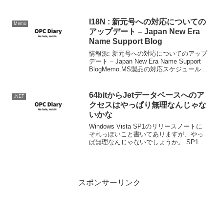
Documennteation Commentの雛形を挿入
してくれる拡張機能です。...
I18N : 新元号への対応についての
Memo
アップデート – Japan New Era
Name Support Blog
情報源: 新元号への対応についてのアップ
デート – Japan New Era Name Support
BlogMemo.MS製品の対応スケジュールと
対象製品については6月を目処に発表、4
月にパートナー、開発者向けセミナーを
実施。アプリケ...
64bitからJetデータベースへのア
.NET
クセスはやっぱり無理なんじゃな
いかな
Windows Vista SP1のリリースノートに
それっぽいこと書いてありますが、やっ
ぱ無理なんじゃないでしょうか。 SP1か
ら結構たちますが、それらしいBlog記事
なり、Code Projectの記事もないし、そ
もそも64bitのJET...
スポンサーリンク