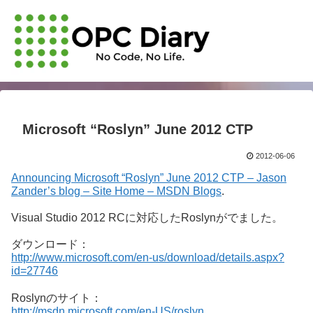
Microsoft “Roslyn” June 2012 CTP
2012-06-06
Announcing Microsoft “Roslyn” June 2012 CTP – Jason
Zander’s blog – Site Home – MSDN Blogs
.
Visual Studio 2012 RCに対応したRoslynがでました。
ダウンロード：
http://www.microsoft.com/en-us/download/details.aspx?
id=27746
Roslynのサイト：
http://msdn.microsoft.com/en-US/roslyn