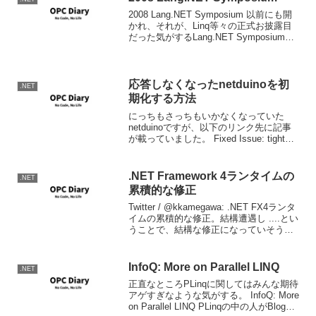
2008 Lang.NET Symposium 以前にも開
かれ、それが、Linq等々の正式お披露目
だった気がするLang.NET Symposiumが
来年1月28日から、アメリカ合衆国ワシン
トン州レドモンドのMS Campusで開催さ
れるよ...
応答しなくなったnetduinoを初
.NET
期化する方法
にっちもさっちもいかなくなっていた
netduinoですが、以下のリンク先に記事
が載っていました。 Fixed Issue: tight
loops may block Visual Studio debugging
- Netduino F...
.NET Framework 4ランタイムの
.NET
累積的な修正
Twitter / @kkamegawa: .NET FX4ランタ
イムの累積的な修正。結構遭遇し ....とい
うことで、結構な修正になっていそうで
す。該当KBとダウンロードについては以
下を参照してください。
InfoQ: More on Parallel LINQ
.NET
正直なところPLinqに関してはみんな期待
アゲすぎなような気がする。 InfoQ: More
on Parallel LINQ PLinqの中の人がBlogを