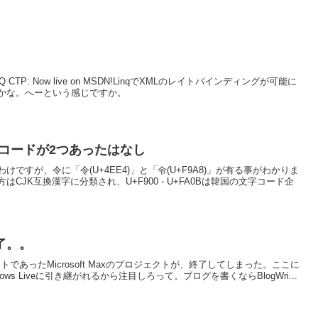
VB LINQ CTP: Now live on MSDN!LinqでXMLのレイトバインディングが可能に
かな。へーという感じですか。
DEのコードが2つあったはなし
ですが、令に「令(U+4EE4)」と「令(U+F9A8)」が有る事がわかりま
JK互換漢字に分類され、U+F900 - U+FA0Bは韓国の文字コード企
終了。。
ダクトであったMicrosoft Maxのプロジェクトが、終了してしまった。ここに
s Liveに引き継がれるから注目しろって。ブログを書くならBlogWri...