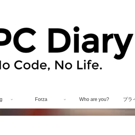
g
Forza
Who are you?
プラ