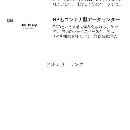
れています。 上記日本語のページでは
SP1での変更点が翻訳されていないので
英語版のページに書かれている変更点の
概略は次のようになります。...
HPもコンテナ型データセンター
PC
PODという名前で製品化されるようで
す。 内部のラックスペースとしては
3520U用意されていて、許容熱量(電力量)
は27kW Massive scale out from HP -
Infrastructure HPまでコンテナに乗り出し
て...
スポンサーリンク