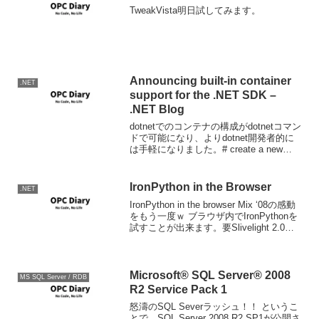
TweakVista明日試してみます。
Announcing built-in container
.NET
support for the .NET SDK –
.NET Blog
dotnetでのコンテナの構成がdotnetコマン
ドで可能になり、よりdotnet開発者的に
は手軽になりました。# create a new
project and move to its directorydotnet
new mvc -...
IronPython in the Browser
.NET
IronPython in the browser Mix ‘08の感動
をもう一度ｗ ブラウザ内でIronPythonを
試すことが出来ます。要Slivelight 2.0。
あと英語キーボードのほうが面倒が起き
ないと思います。
Microsoft® SQL Server® 2008
MS SQL Server / RDB
R2 Service Pack 1
怒濤のSQL Severラッシュ！！ というこ
とで、SQL Server 2008 R2 SP1が公開さ