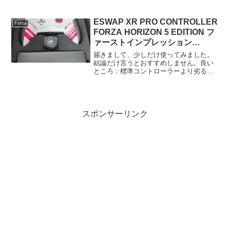
に分かれる形で出荷されるようですね。
使われる先に応じてエディションを...
ESWAP XR PRO CONTROLLER
Forza
FORZA HORIZON 5 EDITION フ
ァーストインプレッション
#ForzaHorizon5
届きまして、少しだけ使ってみました。
結論だけ言うとおすすめしません。良い
ところ：標準コントローラーより劣ると
ころはないFH5デザインは良い。悪いと
ころ：ボタンなどの質感、感覚共に値段
相応ではなく安っぽい。標準コントロー
ラーレベルではある。目...
スポンサーリンク