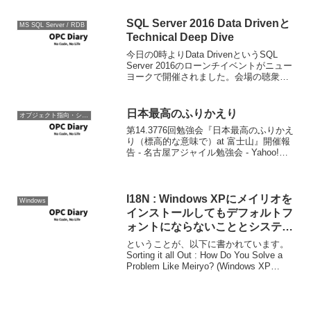
オ画像を後から手ぶれ補正する技術の研
究。現状では実時間の15倍かかか...
SQL Server 2016 Data Drivenと
MS SQL Server / RDB
Technical Deep Dive
今日の0時よりData DrivenというSQL
Server 2016のローンチイベントがニュー
ヨークで開催されました。会場の聴衆が
CIOっぽい人たちばかりだったためか、2
時間あまり公開されてたキーノートでは
あまりテクニカルな内容はなかっ...
日本最高のふりかえり
オブジェクト指向・システム開発
第14.3776回勉強会『日本最高のふりかえ
り（標高的な意味で）at 富士山』開催報
告 - 名古屋アジャイル勉強会 - Yahoo!ブ
ログ 初登頂おめでとうございます。か
な？ しかし、登山は無事下山してこそ完
了なのです。
I18N : Windows XPにメイリオを
Windows
インストールしてもデフォルトフ
ォントにならないこととシステム
フォントマッピングについて
ということが、以下に書かれています。
Sorting it all Out : How Do You Solve a
Problem Like Meiryo? (Windows XP
edition) 一番の教訓はメイリオをインスト
ールして...