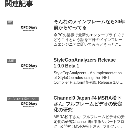
関連記事
そんなのメインフレームなら30年
PC
前からやってる
今PCの世界で最新のエンタープライズで
どうこうという話を古株のメインフレー
ムエンジニアに聞いてみるときっとこう
帰ってきます。 ここ10年ぐらいPCの世
界でハイエンドなソリューションとして
語られてきた、クラスタリング、仮想化
StyleCopAnalyzers Release
.NET
といったテクノロジ...
1.0.0 Beta 1
StyleCopAnalyzers - An implementation
of StyleCop rules using the .NET
Compiler Platform情報源: Release 1.0.0
Beta 1 · DotN...
Channel9 Japan #4 MSRA松下
オブジェクト指向・システム開発
さん: フルフレームビデオの安定
化の研究
MSRA松下さん: フルフレームビデオの安
定化の研究Channel 9日本版サポートブロ
グ: 公開#4: MSRA松下さん: フルフレー
ムビデオの安定化の研究撮影されたビデ