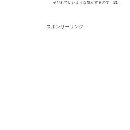
そびれていたような気がするので、紹
介。ステップ7シリーズの新作ちょっとし
たテクニックでも劇的にパフォーマンス
を変えるかもしれないという例が提示さ
れています...
スポンサーリンク