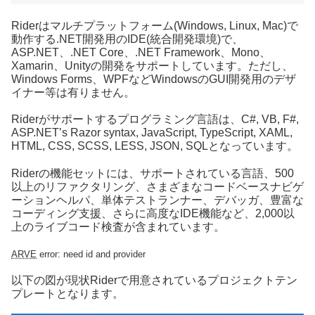
Riderはマルチプラットフォーム(Windows, Linux, Mac)で
動作する.NET開発用のIDE(統合開発環境)で、
ASP.NET、.NET Core、.NET Framework、Mono、
Xamarin、Unityの開発をサポートしています。ただし、
Windows Forms、WPFなどWindowsのGUI開発用のデザ
イナー等は有りません。
Riderがサポートするプログラミング言語は、C#, VB, F#,
ASP.NET’s Razor syntax, JavaScript, TypeScript, XAML,
HTML, CSS, SCSS, LESS, JSON, SQLとなっています。
Riderの機能セットには、サポートされている言語、500
以上のリファクタリング、さまざまなコードベースナビゲ
ーションヘルパ、単体テストランナー、デバッガ、豊富な
コーディング支援、さらに高度なIDE機能など、2,000以
上のライブコード検査が含まれています。
ARVE
error: need id and provider
以下の図が現状Riderで用意されているプロジェクトテン
プレートとなります。