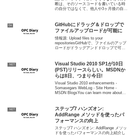
断は、そのソースコードを書いている時
の自分ではなくて、他人や3ヶ月後の自分
が判断します。つまり、如何に他者に理
解してもらいやすく記述するかが大事で
す。難解な資本論を書く必要はないので
GitHubにドラッグ＆ドロップで
Git
す。プログラムコードも...
ファイルアップロードが可能に
情報源: Upload files to your
repositoriesGitHubで、ファイルのアップ
ロードがドラッグアンドドロップで可能
になりました。Uploadボタンをクリッ
ク、ファイルをD&D、コミットメッセー
ジ入力、コミットで...
Visual Studio 2010 SP1が10日
.NET
(PST)リリースらしい。MSDNか
らは8日、つまり今日!
Visual Studio 2010 enhancements -
Somasegars WebLog - Site Home -
MSDN BlogsYou can learn more about
how we're improving...
ステップ7 ハンズオン:
.NET
AddRange メソッドを使ったパ
フォーマンスの向上
ステップ7 ハンズオン: AddRange メソッ
ドを使ったパフォーマンスの向上紹介し