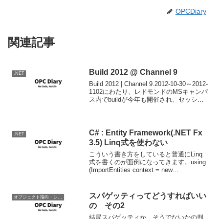
OPCDiary
関連記事
Build 2012 @ Channel 9
.NET
Build 2012 | Channel 9.2012-10-30～2012-
1102にわたり、レドモンドのMSキャンパ
ス内でbuildが今年も開催され、セッショ
ンビデオやスライドが公開されていま
す。buildは過去PDCとして行われてい
た...
C# : Entity Framework(.NET Fx
.NET
3.5) Linq式を使わない
こういう書き方をしていると普通にLinq
式を書くのが面倒になってきます。using
(ImportEntities context = new
ImportEntities(efBuilder.ConnectionString)
) { co...
スパゲッティってどうすればいい
オブジェクト指向・システム開発
の その2
結局スパゲッティか、そうでないかの判