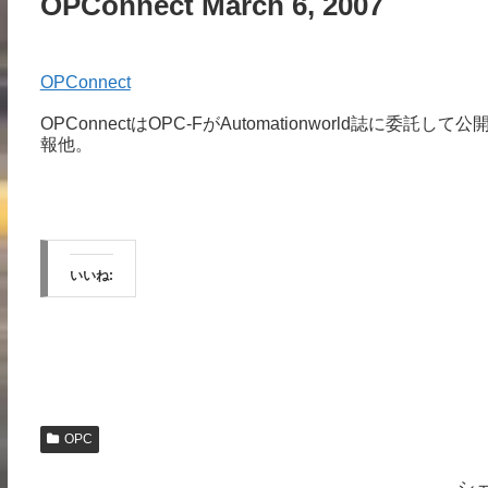
OPConnect March 6, 2007
OPConnect
OPConnectはOPC-FがAutomationworld誌
報他。
いいね:
OPC
シ