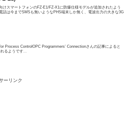
スマートフォンのFZ-E1/FZ-X1に防爆仕様モデルが追加されたよう
話は今までSMSも無いようなPHS端末しか無く、電波出力の大きな3G
LE for Process ControlOPC Programmers’ Connectionさんの記事によると
されるようです...
サーリンク