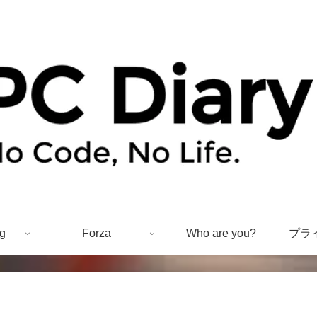
g
Forza
Who are you?
プラ