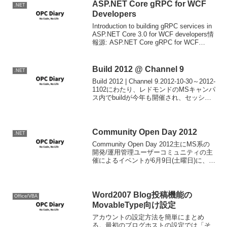
ASP.NET Core gRPC for WCF
.NET
Developers
Introduction to building gRPC services in
ASP.NET Core 3.0 for WCF developers情
報源: ASP.NET Core gRPC for WCF
Developers -...
Build 2012 @ Channel 9
.NET
Build 2012 | Channel 9.2012-10-30～2012-
1102にわたり、レドモンドのMSキャンパ
ス内でbuildが今年も開催され、セッショ
ンビデオやスライドが公開されていま
す。buildは過去PDCとして行われてい
た...
Community Open Day 2012
.NET
Community Open Day 2012主にMS系の
開発/運用管理ユーザーコミュニティの主
催によるイベントが6月9日(土曜日)に、北
は北海道から南は沖縄まで全国9会場で行
われます。残念ながら静岡県内の会場は
ありませんが、東京、名古屋と...
Word2007 Blog投稿機能の
Office/VBA
MovableType向け設定
アカウントの設定方法を簡単にまとめ
る。最初のブログホストの設定では「そ