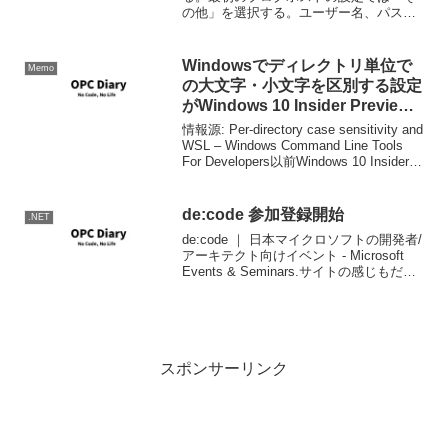
の他」を選択する。ユーザー名、パスワ
ードは通常投稿時に使うアカウントを設
定。APIはMetaWebLogを選択。ブログ投
稿先 URLにはMovableTypeのインスト
Windowsでディレクトリ単位で
Memo
ー...
の大文字・小文字を区別する設定
がWindows 10 Insider Preview
に追加されています
情報源: Per-directory case sensitivity and
WSL – Windows Command Line Tools
For Developers以前Windows 10 Insider
Preview 1709...
de:code 参加登録開始
.NET
de:code ｜ 日本マイクロソフトの開発者/
アーキテクト向けイベント - Microsoft
Events & Seminars.サイトの感じもだい
ぶ変わりました。本日より参加受付開始
です。気になる参加費は次のようになっ
ています。結構良...
スポンサーリンク