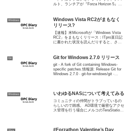
ルト、ランチアが『Forza Horizon 5』の
プレイヤー全員に16車種を紹介。イタリ
ア車ファンの皆様、お待たせしました：
アバルト、アルファロメオ、フィアッ
Windows Vista RC2がまもなく
Windows
ト、ラ...
リリース?
【速報】米Microsoftが「Windows Vista
RC2」をまもなくリリース：ITpro某日記
に書かれた状況を読んだりすると、さも
ありなんという感じだが、RC2が登場す
るらしい。当然計画外。記事ではこの時
点で千数百のバグトラックが...
Git for Windows 2.7.0 リリース
Git
git - A fork of Git containing Windows-
specific patches.情報源: Release Git for
Windows 2.7.0 · git-for-windows/git ·
GitHu...
いわゆるNASについて考えてみる
Windows
コミュニティの仲間がトラブっているの
らしいので雑感。 AD環境で厳密なアクセ
ス管理を行う場合にメルコのTeraStation
やその他のメーカーが販売している「安
い」NAS製品は使い物にならないと思っ
た方が良いと思います。 これは自分で
SAM...
#Forzathon Valentine’s Day
Xbox