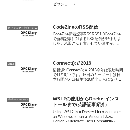
ダウンロード
CodeZIneのRSS配信
オブジェクト指向・システム開発
CodeZine新着記事RSSRSS1.0CodeZine
で新着記事に対するRSS配信が始まりま
した。米田さんも書かれていますが、非
常に小回りのきいた対応だと思います。
これで、配信記事が多くなった場合でも
クルーズがだいぶ楽になると思いま
す。...
Connect(); // 2016
.NET
情報源: Connect(); // 2016今年は現地時間
で11/16,17です。16日のキーノートは日
本時間だと16日午後10時半からになりま
す。東部時間良いですｗ
WSL2の使用からDockerインス
docker/container
トールまで(英語記事紹介)
Using WSL2 in a Docker Linux container
on Windows to run a Minecraft Java
Edition - Microsoft Tech Community -
1482133Wi...