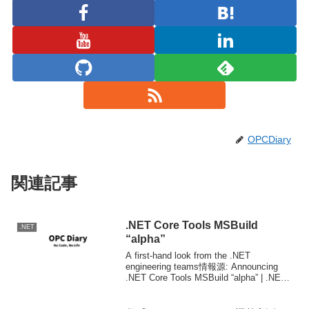
OPCDiary
関連記事
.NET Core Tools MSBuild
.NET
“alpha”
A first-hand look from the .NET
engineering teams情報源: Announcing
.NET Core Tools MSBuild “alpha” | .NET
Blog今まで、.NET Cor...