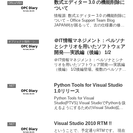
数式エディター 3.0 の機能削除に
Office/VBA
ついて
情報源: 数式エディター 3.0 の機能削除に
ついて – Office Support Team Blog
JAPAN何が困るって、古の仕様書の修正
が出来なくなるので大変困るわけです。
せめて変換ツール作ってと言う感じ。た
だ、数式エディタ自体...
＠IT情報マネジメント：ペルソナ
オブジェクト指向・システム開発
とシナリオを用いたソフトウェア
開発──実践編（後編） 1/2
＠IT情報マネジメント：ペルソナとシナ
リオを用いたソフトウェア開発──実践編
（後編） 1/2後編登場。複数のペルソナが
必要なケースでは、思い切ってアプリケ
ーションを分割するか、何らかの形でUI
の分離が必要だと思ったり。実世界と同
Python Tools for Visual Studio
.NET
じく、システ...
1.0リリース
Python Tools for Visual
Studio(PTVS).Visual StudioでPythonを扱
えるようにするためのVisual Studio拡張
が正式リリースとなりました。対応して
いるPython処理系はIronPy...
Visual Studio 2010 RTM !!
.NET
ということで、予定通りRTMです。 現在