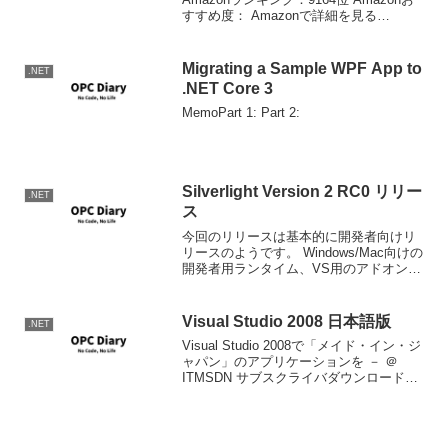
すすめ度： Amazonで詳細を見る
Booklogでレビューを見る by Booklog こ
の本はCLIのJIS仕様書を地...
Migrating a Sample WPF App to
.NET
.NET Core 3
MemoPart 1: Part 2:
Silverlight Version 2 RC0 リリー
.NET
ス
今回のリリースは基本的に開発者向けリ
リースのようです。 Windows/Mac向けの
開発者用ランタイム、VS用のアドオン、
Blend2の対応パッチのダウンロードは以
下のサイトから可能になっています。
The Official Microso...
Visual Studio 2008 日本語版
.NET
Visual Studio 2008で「メイド・イン・ジ
ャパン」のアプリケーションを － ＠
ITMSDN サブスクライバダウンロードに
すでにUploadされていおり、ダウンロー
ド可能です。