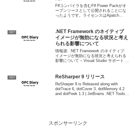
F#コンパイラを含むF# Power Packがオ
ープンソースとして公開されることにな
ったようです。ライセンスはApatch
2.0。 Announcing the F# Compiler +
Library Source Code Dro...
.NET Framework のネイティブ
.NET
イメージが無効になる状況と考え
られる影響について
情報源: .NET Framework のネイティブ
イメージが無効になる状況と考えられる
影響について – Visual Studio サポート チ
ーム blogWindows Updateなどで参照アセ
ンブリが更新された場合、整合性を取
る...
ReSharper 9 リリース
.NET
ReSharper 9 is Released along with
dotTrace 6, dotCover 3, dotMemory 4.2
and dotPeek 1.3 | JetBrains .NET Tools
Blog.Res...
スポンサーリンク