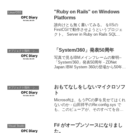
"Ruby on Rails" on Windows
Linux/OSS
Platforms
誰向けとも無く書いてみる。 をIISの
FirstCGIで動作させようというプロジェ
クト。 Server in Ruby on Rails SQL
Serverの場合にはADO DBIを使うらし
い。なんてUDAな。（W ということで、
Wind...
「System/360」発表50周年
オブジェクト指向・システム開発
写真で見るIBMメインフレームの黎明--
「System/360」発表50周年 - ZDNet
Japan.IBM System 360の登場から50年。
50年しかまだたってないのかという感じ
もする。S/360は初めて登場した真の汎用
電子計算...
おもてなしをしないマイクロソフ
オブジェクト指向・システム開発
ト
Microsoftは、もうPCの夢を見せてはくれ
ないのか - 山田祥平のRe:config.sys で
も、このビューアが、そのすべてを台無
しにしている。 たしかにひどい。 ユーザ
ーエクスペリエンスを高く主張する会社
にあって、このユーザーエク...
F# がオープンソースになりまし
Visual Studio
た。