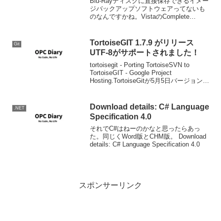
Blu-Rayディスクに直接保存できるイメー
ジバックアップソフトウェアってないも
のなんですかね。VistaのComplete
Backupでできれば文句ないんですが、そ
こまで言わなくても、市販で書き込める
ものが出てこないですかね。DVDだと...
TortoiseGIT 1.7.9 がリリース
Git
UTF-8がサポートされました！
tortoisegit - Porting TortoiseSVN to
TortoiseGIT - Google Project
Hosting.TortoiseGitが5月5日バージョンア
ップしていました。リリースノート主な
変更点はms...
Download details: C# Language
.NET
Specification 4.0
それでC#はねーのかなと思ったらあっ
た。同じくWord版とCHM版。 Download
details: C# Language Specification 4.0
スポンサーリンク