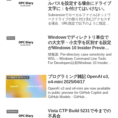
ルパスを設定する場合にドライブ
文字に：を付けてはいけない。
Subversionでローカルファイル(ネットワ
ークドライブの割り付け含む)アクセスす
る場合、URL指定で以下のように指定し
ていると思います。> svn co
file:///q:/TadahiroIshisaka/svn/svntestな...
Windowsでディレクトリ単位で
Memo
の大文字・小文字を区別する設定
がWindows 10 Insider Preview
に追加されています
情報源: Per-directory case sensitivity and
WSL – Windows Command Line Tools
For Developers以前Windows 10 Insider
Preview 1709...
プログラミング雑記 OpenAI o3,
AI/機械学習/NLなど
o4-mini 2025/04/17
OpenAI o3 and o4-mini are now available
in public preview for GitHub Copilot and
GitHub Models - GitHub
ChangelogOpenAI ...
Vista CTP Build 5231で今までの
Windows
不具合