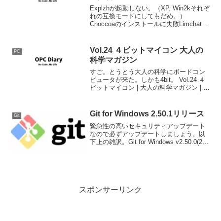
Explzhが起動しない。（XP, Win2kそれぞ
れの互換モードにしてもだめ。）
Choccoaのインストールに失敗Limchatの
インストーラが起動するもウインドウが
最小化固定で、表示されない。
Vol.24 ４ビットマイコン 大人の
PC
科学マガジン
すご。とうとう大人の科学にボードコン
ピュータが来た。しかも4bit。 Vol.24 ４
ビットマイコン | 大人の科学マガジン | 大
人の科学.net 16個の16進数キーと4個のフ
ァンクションキーを駆使して、ゲーム、
タイマー、計算機、自動演...
Git for Windows 2.50.1リリース
Git
緊急性の高いセキュリティアップデート
なので必ずアップデートしましょう。以
下上の雑訳。Git for Windows v2.50.0(2)
(2025年7月1日) 以降の変更点これはセキ
ュリティ修正リリースで、CVE-2024-
50349、C...
スポンサーリンク