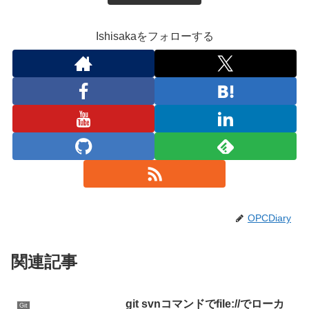
Ishisakaをフォローする
OPCDiary
関連記事
git svnコマンドでfile://でローカ
Git