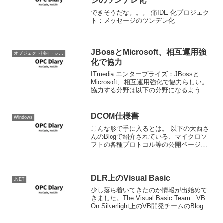
ジのツンデレ化
できそうだな。。。 痛IDE 化プロジェク
ト：メッセージのツンデレ化
JBossとMicrosoft、相互運用強
オブジェクト指向・システム開発
化で協力
ITmedia エンタープライズ：JBossと
Microsoft、相互運用強化で協力らしい。
協力する分野は以下の分野になるようで
す。Microsoft Active Directory：サインオ
ンの統合と連携型IDWebサービス：
「WS-」...
DCOM仕様書
Windows
こんな形で手に入るとは。 以下の大西さ
んのBlogで紹介されている、マイクロソ
フトの各種プロトコル等の公開ページ
で、Windows Serverのプロトコルの1つ
として公開されていた。 Akira Onishi's
weblog : Mic...
DLR上のVisual Basic
.NET
少し落ち着いてきたのか情報が出始めて
きました。The Visual Basic Team : VB
On Silverlight上のVB開発チームのBlogに
よるとサポートされるもの、落とされる
ものは以下になるようです。サポートさ