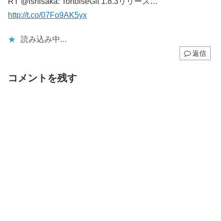
RT @ishisaka: TortoiseGit 1.8.3リリース…
http://t.co/07Fo9AK5yx
読み込み中…
返信
コメントを残す